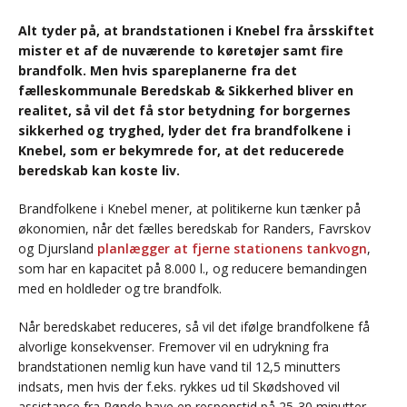
Alt tyder på, at brandstationen i Knebel fra årsskiftet
mister et af de nuværende to køretøjer samt fire
brandfolk. Men hvis spareplanerne fra det
fælleskommunale Beredskab & Sikkerhed bliver en
realitet, så vil det få stor betydning for borgernes
sikkerhed og tryghed, lyder det fra brandfolkene i
Knebel, som er bekymrede for, at det reducerede
beredskab kan koste liv.
Brandfolkene i Knebel mener, at politikerne kun tænker på
økonomien, når det fælles beredskab for Randers, Favrskov
og Djursland
planlægger at fjerne stationens tankvogn
,
som har en kapacitet på 8.000 l., og reducere bemandingen
med en holdleder og tre brandfolk.
Når beredskabet reduceres, så vil det ifølge brandfolkene få
alvorlige konsekvenser. Fremover vil en udrykning fra
brandstationen nemlig kun have vand til 12,5 minutters
indsats, men hvis der f.eks. rykkes ud til Skødshoved vil
assistance fra Rønde have en responstid på 25-30 minutter,