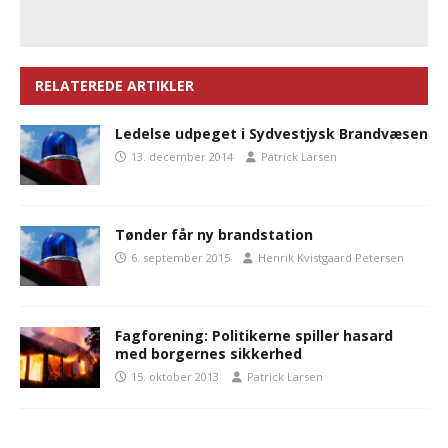
RELATEREDE ARTIKLER
Ledelse udpeget i Sydvestjysk Brandvæsen
13. december 2014
Patrick Larsen
Tønder får ny brandstation
6. september 2015
Henrik Kvistgaard Petersen
Fagforening: Politikerne spiller hasard
med borgernes sikkerhed
15. oktober 2013
Patrick Larsen