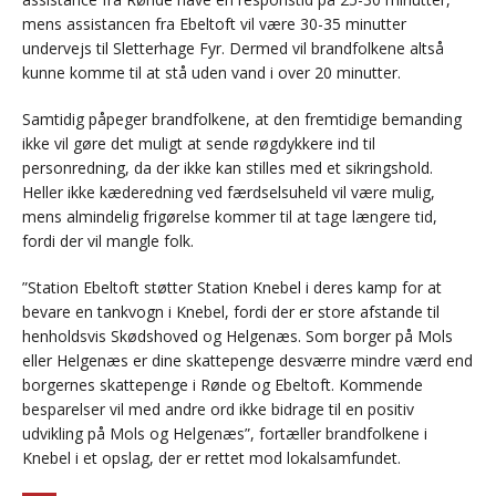
mens assistancen fra Ebeltoft vil være 30-35 minutter
undervejs til Sletterhage Fyr. Dermed vil brandfolkene altså
kunne komme til at stå uden vand i over 20 minutter.
Samtidig påpeger brandfolkene, at den fremtidige bemanding
ikke vil gøre det muligt at sende røgdykkere ind til
personredning, da der ikke kan stilles med et sikringshold.
Heller ikke kæderedning ved færdselsuheld vil være mulig,
mens almindelig frigørelse kommer til at tage længere tid,
fordi der vil mangle folk.
”Station Ebeltoft støtter Station Knebel i deres kamp for at
bevare en tankvogn i Knebel, fordi der er store afstande til
henholdsvis Skødshoved og Helgenæs. Som borger på Mols
eller Helgenæs er dine skattepenge desværre mindre værd end
borgernes skattepenge i Rønde og Ebeltoft. Kommende
besparelser vil med andre ord ikke bidrage til en positiv
udvikling på Mols og Helgenæs”, fortæller brandfolkene i
Knebel i et opslag, der er rettet mod lokalsamfundet.