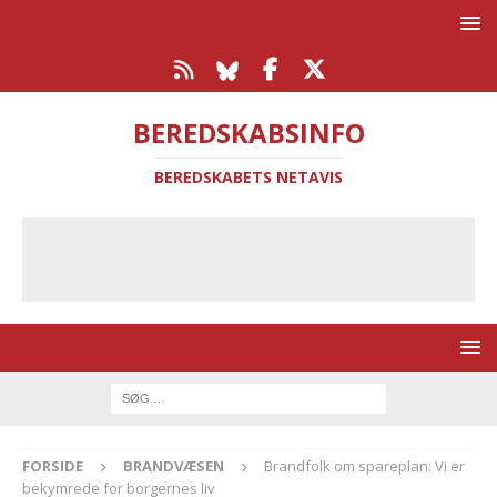
BEREDSKABSINFO
BEREDSKABETS NETAVIS
FORSIDE
BRANDVÆSEN
Brandfolk om spareplan: Vi er
bekymrede for borgernes liv