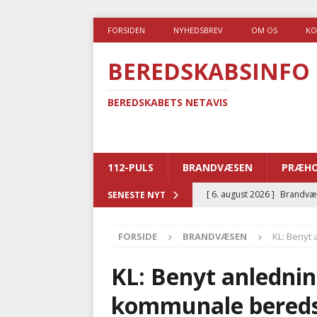
FORSIDEN
NYHEDSBREV
OM OS
KO
BEREDSKABSINFO
BEREDSKABETS NETAVIS
112-PULS
BRANDVÆSEN
PRÆHO
[ 6. august 2026 ]
Brandvæs
SENESTE NYT
BRANDVÆSEN
FORSIDE
BRANDVÆSEN
KL: Benyt
[ 5. august 2026 ]
Advarer:
i det offentlige
PRÆHOSP
KL: Benyt anledning
[ 5. august 2026 ]
Ny ambul
kommunale bereds
[ 4. august 2026 ]
Brandvæs