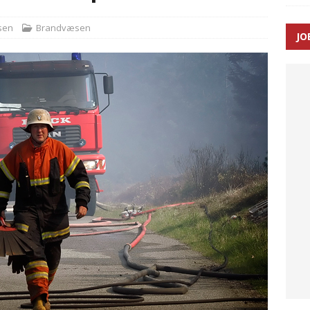
sen
Brandvæsen
JO
ræver at beskyttelseskøretøjer bliver lovpligtige ved arbejde i