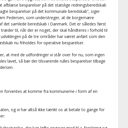
at afblæse besparelser på det statslige redningsberedskab
anlagte besparelser på det kommunale beredskab”, siger
Jørn Pedersen, som understreger, at de borgernære
f det samlede beredskab i Danmark. Det er således først
der til, når der er noget, der skal håndteres i forhold til
 udviklingen på de tre områder har været anført som den
edskab nu friholdes for operative besparelser.
er, at med de udfordringer vi står over for nu, som ingen
v lavet, så bør der tilsvarende rulles besparelser tilbage
dersen.
ingen forventes at komme fra kommunerne i form af en
staten, og vi har altså ikke tænkt os at betale to gange for
er:
bsstyrelse, der kan løfte opgaver med bl.a. forskning og