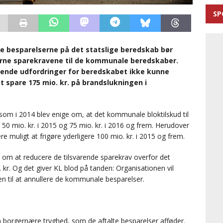
SP
re besparelserne på det statslige beredskab bør
jerne sparekravene til de kommunale beredskaber.
rende udfordringer for beredskabet ikke kunne
t spare 175 mio. kr. på brandslukningen i
som i 2014 blev enige om, at det kommunale bloktilskud til
0 mio. kr. i 2015 og 75 mio. kr. i 2016 og frem. Herudover
e muligt at frigøre yderligere 100 mio. kr. i 2015 og frem.
ale om at reducere de tilsvarende sparekrav overfor det
o. kr. Og det giver KL blod på tanden: Organisationen vil
en til at annullere de kommunale besparelser.
en borgernære tryghed, som de aftalte besparelser afføder.