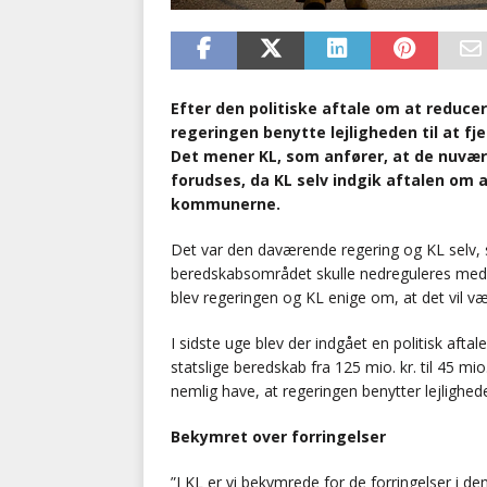
Efter den politiske aftale om at reduce
regeringen benytte lejligheden til at f
Det mener KL, som anfører, at de nuvæ
forudses, da KL selv indgik aftalen om a
kommunerne.
Det var den daværende regering og KL selv, 
beredskabsområdet skulle nedreguleres med 5
blev regeringen og KL enige om, at det vil vær
I sidste uge blev der indgået en politisk aft
statslige beredskab fra 125 mio. kr. til 45 mi
nemlig have, at regeringen benytter lejlighed
Bekymret over forringelser
”I KL er vi bekymrede for de forringelser i d