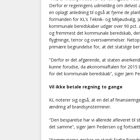
Derfor er regeringens udmelding om delvist 
en oplagt anledning til også at fjerne de pl
formanden for KL’s Teknik- og Miljøudvalg, 
kommunale beredskaber udgør over 90 pct. a
og fremmest det kommunale beredskab, der træ
flygtninge, terror og oversvømmelser. Netop
primære begrundelse for, at det statslige ber
”Derfor er det afgørende, at staten anerkend
kunne forudse, da økonomiaftalen for 2015 ble
for det kommunale beredskab”, siger Jørn Pe
Vil ikke betale regning to gange
KL noterer sig også, at en del af finansier
ændring af brandsynsterminer.
“Den besparelse har vi allerede afleveret til 
det samme”, siger Jørn Pedersen og fortsætt
“Kommunerne ønsker en stærk faglig Beredska