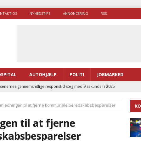
NTAKT OS
NYHEDSTIPS
ANNONCERING
RSS
SPITAL
AUTOHJÆLP
POLITI
JOBMARKED
enernes gennemsnitlige responstid steg med 9 sekunder i 2025
 anledningen til at fjerne kommunale beredskabsbesparelser
KO
 Udløb af sygetransporttilladelser kan sende 400.000 kørsler over
ITAL
en til at fjerne
ance og el-sygetransportvogn til Samsø
PRÆHOSPITAL
kabsbesparelser
enerne brugte lidt længere tid på at komme af sted i 2025