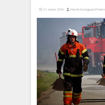
BRANDVÆSEN
21. marts 2016
Henrik Kvistgaard Peter
[ 7. august 2026 ]
Branche k
nødsporet
AUTOHJÆLP