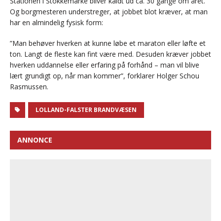
Stationen i Stokkemarke bliver kaldt ud ca. 30 gange om året.
Og borgmesteren understreger, at jobbet blot kræver, at man
har en almindelig fysisk form:
”Man behøver hverken at kunne løbe et maraton eller løfte et
ton. Langt de fleste kan fint være med. Desuden kræver jobbet
hverken uddannelse eller erfaring på forhånd – man vil blive
lært grundigt op, når man kommer”, forklarer Holger Schou
Rasmussen.
LOLLAND-FALSTER BRANDVÆSEN
ANNONCE