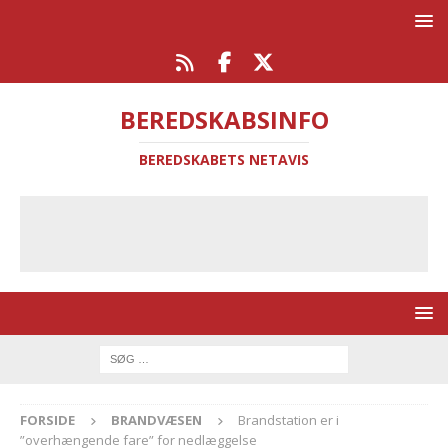
BEREDSKABSINFO
BEREDSKABETS NETAVIS
FORSIDE
BRANDVÆSEN
Brandstation er i
”overhængende fare” for nedlæggelse