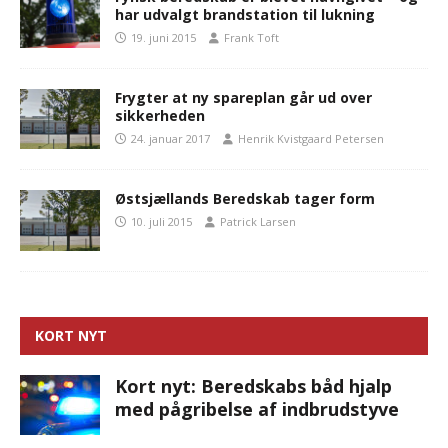
har udvalgt brandstation til lukning
19. juni 2015
Frank Toft
Frygter at ny spareplan går ud over
sikkerheden
24. januar 2017
Henrik Kvistgaard Petersen
Østsjællands Beredskab tager form
10. juli 2015
Patrick Larsen
KORT NYT
Kort nyt: Beredskabs båd hjalp
med pågribelse af indbrudstyve