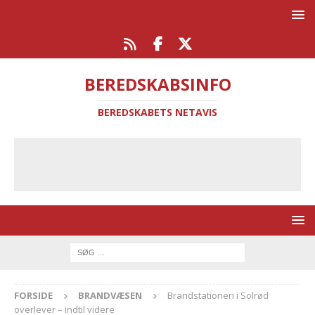
BEREDSKABSINFO
BEREDSKABETS NETAVIS
FORSIDE
BRANDVÆSEN
Brandstationen i Solrød
overlever – indtil videre