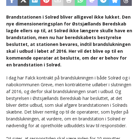
Brandstationen i Solrød bliver alligevel ikke lukket. Den
nye dimensioneringsplan for Østsjællands Beredskab
lagde ellers op til, at Solrød ikke længere skulle have en
brandstation, men nu har beredskabets bestyrelse
besluttet, at stationen bevares, indtil brandslukningen
skal i udbud i løbet af 2016. Her vil det blive op til en
kommende operatør at beslutte, om der er behov for
en brandstation i Solrød.
I dag har Falck kontrakt på brandslukningen i både Solrød og i
nabokommunen Greve, men kontrakterne udløber i slutningen
af 2016, og derfor skal brandslukningen snart i udbud. Og
bestyrelsen i Østsjællands Beredskab har besluttet, at det
bliver dette udbud, som skal afgøre brandstationen i Solrøds
skæbne. Det bliver nemlig op til de operatører, som byder på
brandslukningen, at vurdere, om en brandstation i Solrød er
nødvendig for at opretholde udbuddets krav til responstider.
”Vi siger, at responstiden skal være inden for 10 minutter