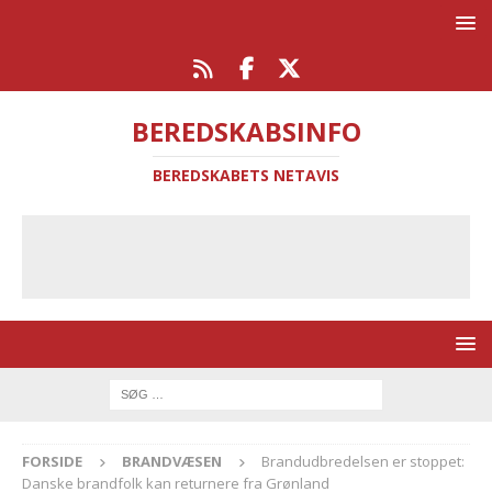
BEREDSKABSINFO
BEREDSKABETS NETAVIS
FORSIDE
BRANDVÆSEN
Brandudbredelsen er stoppet:
Danske brandfolk kan returnere fra Grønland