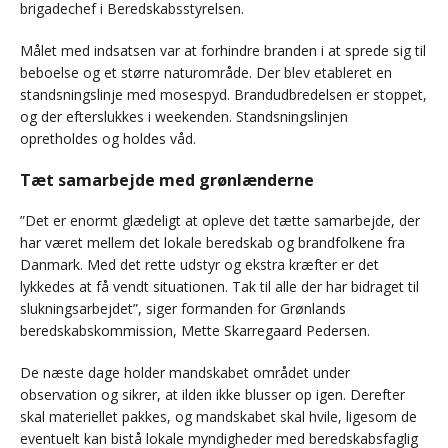
brigadechef i Beredskabsstyrelsen.
Målet med indsatsen var at forhindre branden i at sprede sig til
beboelse og et større naturområde. Der blev etableret en
standsningslinje med mosespyd. Brandudbredelsen er stoppet,
og der efterslukkes i weekenden. Standsningslinjen
opretholdes og holdes våd.
Tæt samarbejde med grønlænderne
”Det er enormt glædeligt at opleve det tætte samarbejde, der
har været mellem det lokale beredskab og brandfolkene fra
Danmark. Med det rette udstyr og ekstra kræfter er det
lykkedes at få vendt situationen. Tak til alle der har bidraget til
slukningsarbejdet”, siger formanden for Grønlands
beredskabskommission, Mette Skarregaard Pedersen.
De næste dage holder mandskabet området under
observation og sikrer, at ilden ikke blusser op igen. Derefter
skal materiellet pakkes, og mandskabet skal hvile, ligesom de
eventuelt kan bistå lokale myndigheder med beredskabsfaglig