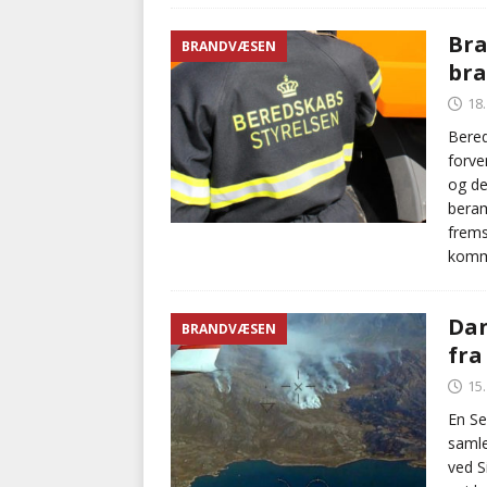
Bra
BRANDVÆSEN
bra
18
Bered
forve
og de
beram
frems
komm
Dan
BRANDVÆSEN
fra
15
En Se
samle
ved S