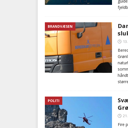
guide
fjeld
Dan
BRANDVÆSEN
slu
13
Bered
Grønl
natur
somme
håndt
størr
Svæ
POLITI
Gr
21.
Fire 