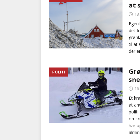
at 
kriminalitet
POLITI
18
[ 6. august 2026 ]
Brandvæs
Egent
det f
BRANDVÆSEN
grønl
til a
der e
Grø
POLITI
sne
16
Et kr
at an
polit
omkri
har o
almin