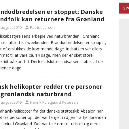
SP
ndudbredelsen er stoppet: Danske
ndfolk kan returnere fra Grønland
. august 2019
Patrick Larsen
skabsstyrelsens arbejde ved naturbranden i Grønland
ntes afsluttet i weekenden. Brandudbredelsen er stoppet,
r efterslukkes de kommende dage. Indsatsen var ellers
met til at vare ca. 14 dage, men der er sket store
kridt på kort tid. Derfor afsluttes indsatsen i løbet af de
ende dage.
sk helikopter redder tre personer
 grønlandsk naturbrand
. august 2019
Henrik Kvistgaard Petersen
ahawk-helikopter fra det danske støtteskib Absalon har
t tre personer op, der var fanget i røgen fra fjeldbranden
isimiut i Grønland. Der var tale om to turister og deres