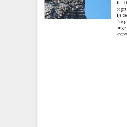
fjeld
taget
fjeld
Tre p
unge 
kræve