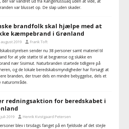
, der var vandret ud fra Kangerlussuaq uden at vide, at
branden var blusset op. De slap uden skader.
ske brandfolk skal hjælpe med at
kke kæmpebrand i Grønland
. august 2019
Frank Toft
skabsstyrelsen sender nu 38 personer samt materiel til
and for at yde støtte til at begrænse og slukke en
brand nær Sisimiut. Naturbranden startede tidligere på
ren, og de lokale beredskabsmyndigheder har forsøgt at
ere branden, der truer dels en mindre bebyggelse, dels et
e naturområde.
r redningsaktion for beredskabet i
ønland
 juli 2019
Henrik Kvistgaard Petersen
personer blev i tirsdags fanget på en fjeldside af det stejle