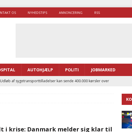
NTAKT OS
NYHEDSTIPS
ANNONCERING
RSS
SPITAL
AUTOHJÆLP
POLITI
JOBMARKED
 Udløb af sygetransporttilladelser kan sende 400.000 kørsler over
ITAL
KO
ance og el-sygetransportvogn til Samsø
PRÆHOSPITAL
enerne brugte lidt længere tid på at komme af sted i 2025
t i krise: Danmark melder sig klar til
g politiuddannelse skal ruste betjentene til mere kompleks