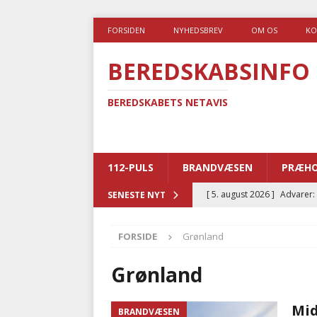
FORSIDEN
NYHEDSBREV
OM OS
KO
BEREDSKABSINFO
BEREDSKABETS NETAVIS
112-PULS
BRANDVÆSEN
PRÆHO
[ 5. august 2026 ]
Advarer:
SENESTE NYT
i det offentlige
PRÆHOSP
FORSIDE
Grønland
[ 5. august 2026 ]
Ny ambul
[ 4. august 2026 ]
Brandvæs
Grønland
BRANDVÆSEN
Mid
BRANDVÆSEN
[ 4. august 2026 ]
Ny treåri