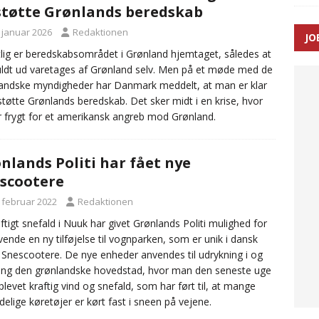
støtte Grønlands beredskab
. januar 2026
Redaktionen
JO
enernes gennemsnitlige responstid steg med 9 sekunder i 2025
lig er beredskabsområdet i Grønland hjemtaget, således at
uldt ud varetages af Grønland selv. Men på et møde med de
andske myndigheder har Danmark meddelt, at man er klar
t støtte Grønlands beredskab. Det sker midt i en krise, hvor
r frygt for et amerikansk angreb mod Grønland.
nlands Politi har fået nye
scootere
. februar 2022
Redaktionen
aftigt snefald i Nuuk har givet Grønlands Politi mulighed for
vende en ny tilføjelse til vognparken, som er unik i dansk
i: Snescootere. De nye enheder anvendes til udrykning i og
ng den grønlandske hovedstad, hvor man den seneste uge
plevet kraftig vind og snefald, som har ført til, at mange
delige køretøjer er kørt fast i sneen på vejene.