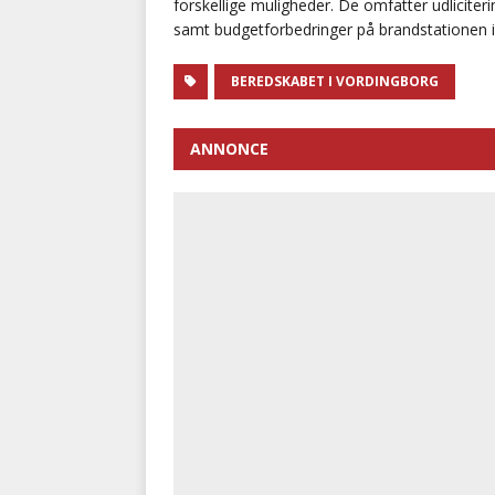
forskellige muligheder. De omfatter udlici
samt budgetforbedringer på brandstationen i
BEREDSKABET I VORDINGBORG
ANNONCE