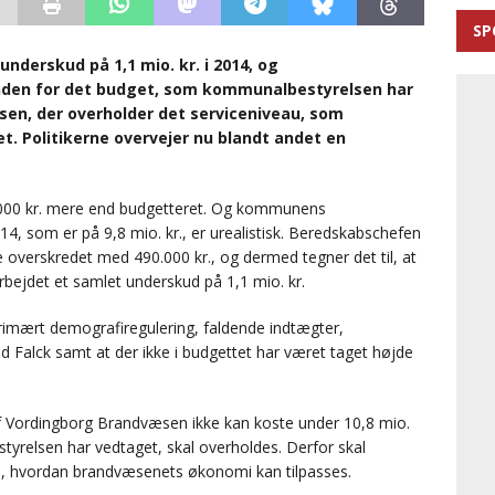
SP
derskud på 1,1 mio. kr. i 2014, og
nden for det budget, som kommunalbestyrelsen har
sen, der overholder det serviceniveau, som
 Politikerne overvejer nu blandt andet en
000 kr. mere end budgetteret. Og kommunens
4, som er på 9,8 mio. kr., er urealistisk. Beredskabschefen
ve overskredet med 490.000 kr., og dermed tegner det til, at
bejdet et samlet underskud på 1,1 mio. kr.
imært demografiregulering, faldende indtægter,
 Falck samt at der ikke i budgettet har været taget højde
af Vordingborg Brandvæsen ikke kan koste under 10,8 mio.
tyrelsen har vedtaget, skal overholdes. Derfor skal
 til, hvordan brandvæsenets økonomi kan tilpasses.