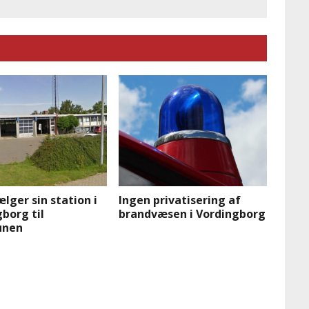
ælger sin station i
Ingen privatisering af
borg til
brandvæsen i Vordingborg
nen