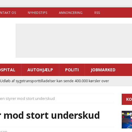
NTAKT OS
NYHEDSTIPS
ANNONCERING
RSS
SPITAL
AUTOHJÆLP
POLITI
JOBMARKED
 Udløb af sygetransporttilladelser kan sende 400.000 kørsler over
ITAL
n styrer mod stort underskud
KO
ance og el-sygetransportvogn til Samsø
PRÆHOSPITAL
enerne brugte lidt længere tid på at komme af sted i 2025
 mod stort underskud
g politiuddannelse skal ruste betjentene til mere kompleks
æsen