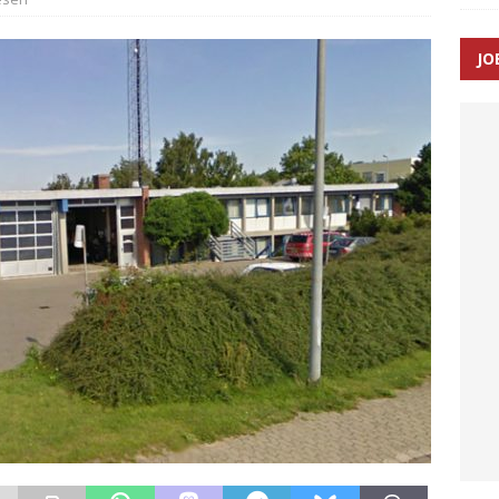
JO
enernes gennemsnitlige responstid steg med 9 sekunder i 2025