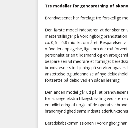
Tre modeller for genopretning af økon
Brandvæsenet har forelagt tre forskellige mo
Den første model indebærer, at der sker en va
mesterstillinger på Vordingborg brandstatio
ca. 0,6 – 0,8 mio. kr. om året. Besparelsen v
måneders opsigelse, ligesom der må forvente
personalet er en tillidsmand og en arbejdsm
besparelsen vil medføre et forringet beredsk
brandvæsnets indtjening på serviceopgaver. Li
ansættelse og uddannelse af nye deltidsholdl
fortsætte på deltid ved en sådan løsning.
Den anden model går ud på, at brandvæsenet 
for at søge ekstra tillægsbevilling ved stør
en udlicitering af nogle af de operative bran
brandmyndighed samt indsatslederfunktionen,
Beredskabskommissionen i Vordingborg har i 