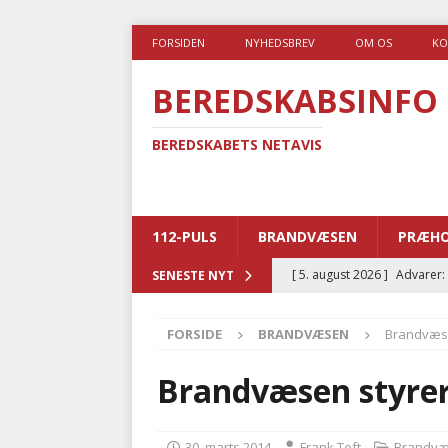
FORSIDEN
NYHEDSBREV
OM OS
KO
BEREDSKABSINFO
BEREDSKABETS NETAVIS
112-PULS
BRANDVÆSEN
PRÆHO
[ 5. august 2026 ]
Advarer:
SENESTE NYT
i det offentlige
PRÆHOSP
FORSIDE
BRANDVÆSEN
Brandvæse
[ 5. august 2026 ]
Ny ambul
[ 4. august 2026 ]
Brandvæs
Brandvæsen styrer
BRANDVÆSEN
[ 4. august 2026 ]
Ny treåri
30. marts 2014
Frank Toft
Brandv