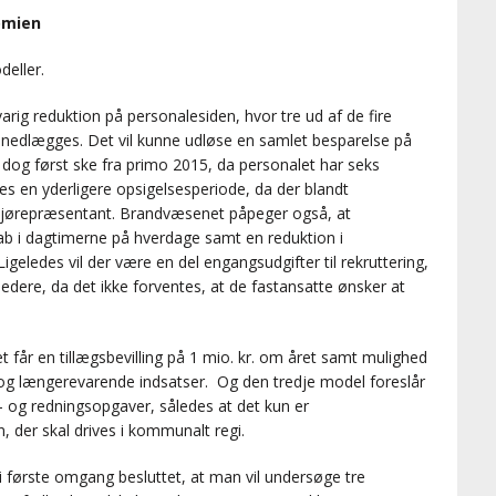
omien
deller.
rig reduktion på personalesiden, hvor tre ud af de fire
n nedlægges. Det vil kunne udløse en samlet besparelse på
il dog først ske fra primo 2015, da personalet har seks
s en yderligere opsigelsesperiode, da der blandt
iljørepræsentant. Brandvæsenet påpeger også, at
ab i dagtimerne på hverdage samt en reduktion i
geledes vil der være en del engangsudgifter til rekruttering,
edere, da det ikke forventes, at de fastansatte ønsker at
får en tillægsbevilling på 1 mio. kr. om året samt mulighed
re og længerevarende indsatser. Og den tredje model foreslår
d- og redningsopgaver, således at det kun er
 der skal drives i kommunalt regi.
første omgang besluttet, at man vil undersøge tre