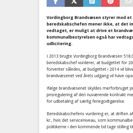
Vordingborg Brandvæsen styrer mod et un
beredskabschefen mener ikke, at det i
vedtaget, er muligt at drive et brandvæ
kommunalbestyrelsen også har vedtaget.
udlicitering.
I 2013 brugte Vordingborg Brandvæsen 518.
beredskabschef vurderer, at budgettet for 201
forventer således, at budgettet i 2014 vil bli
brandvæsenet ved årets udgang vil have opar
Ifølge brandvæsenet skyldes merforbruget pr
prisregulering af den nuværende kontrakt med
for udbetaling af særlig feriegodtgørelse.
Beredskabschefens vurdering er, at driften 
kr., hvis det serviceniveau, som kommunalbes
politikerne i den kommende tid tage stilling