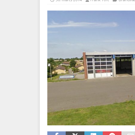
kriminalitet
POLITI
[ 6. august 2026 ]
Brandvæs
BRANDVÆSEN