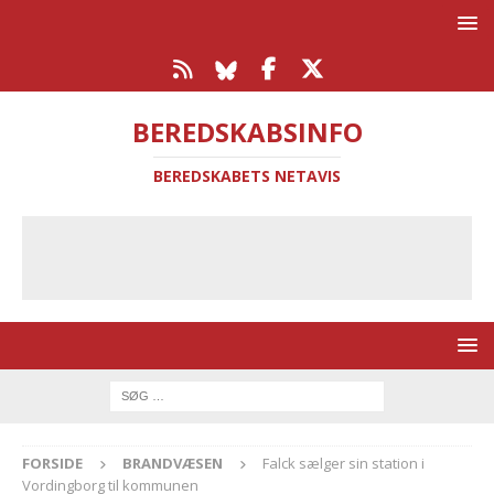
BEREDSKABSINFO
BEREDSKABETS NETAVIS
FORSIDE
BRANDVÆSEN
Falck sælger sin station i
Vordingborg til kommunen