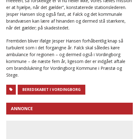
meeeen; så forskellige er vi nu heller ikke, vores fælles mission
er at hjælpe, når det gælder”, konstaterede stationslederen.
Jesper Hansen slog også fast, at Falck og det kommunale
brandvæsen kan lære af hinanden og dermed stå stærkere,
når det gælder; på skadestedet.
Fremtiden bliver ifølge Jesper Hansen forhåbentlig knap så
turbulent som i det forgangne år. Falck skal således køre
ambulance for regionen – og dermed også i Vordingborg
kommune – de næste fem år, ligesom der er indgået aftale
om brandslukning for Vordingborg Kommune i Præstø og
Stege.
BEREDSKABET I VORDINGBORG
ANNONCE