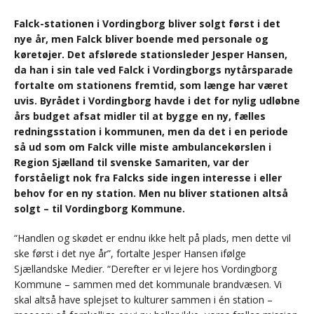
Falck-stationen i Vordingborg bliver solgt først i det
nye år, men Falck bliver boende med personale og
køretøjer. Det afslørede stationsleder Jesper Hansen,
da han i sin tale ved Falck i Vordingborgs nytårsparade
fortalte om stationens fremtid, som længe har været
uvis. Byrådet i Vordingborg havde i det for nylig udløbne
års budget afsat midler til at bygge en ny, fælles
redningsstation i kommunen, men da det i en periode
så ud som om Falck ville miste ambulancekørslen i
Region Sjælland til svenske Samariten, var der
forståeligt nok fra Falcks side ingen interesse i eller
behov for en ny station. Men nu bliver stationen altså
solgt – til Vordingborg Kommune.
“Handlen og skødet er endnu ikke helt på plads, men dette vil
ske først i det nye år”, fortalte Jesper Hansen ifølge
Sjællandske Medier. “Derefter er vi lejere hos Vordingborg
Kommune – sammen med det kommunale brandvæsen. Vi
skal altså have splejset to kulturer sammen i én station –