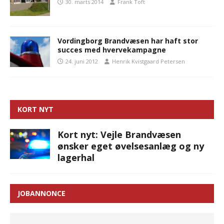
30. marts 2014
Frank Toft
Vordingborg Brandvæsen har haft stor
succes med hvervekampagne
24. juni 2012
Henrik Kvistgaard Petersen
KORT NYT
Kort nyt: Vejle Brandvæsen
ønsker eget øvelsesanlæg og ny
lagerhal
JOBANNONCE