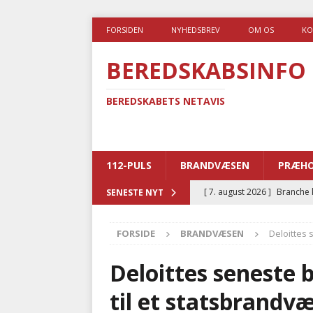
FORSIDEN
NYHEDSBREV
OM OS
KO
BEREDSKABSINFO
BEREDSKABETS NETAVIS
112-PULS
BRANDVÆSEN
PRÆHO
[ 7. august 2026 ]
Branche k
SENESTE NYT
nødsporet
AUTOHJÆLP
FORSIDE
BRANDVÆSEN
Deloittes
[ 6. august 2026 ]
Brandvæs
BRANDVÆSEN
Deloittes seneste 
[ 5. august 2026 ]
Advarer:
til et statsbrandv
i det offentlige
PRÆHOSP