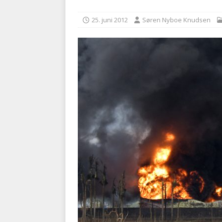
[ 5. august 2026 ]
Ny ambul
25. juni 2012
Søren Nyboe Knudsen
[ 8. august 2026 ]
Klagenæv
tilbudsfristen
PRÆHOSPI