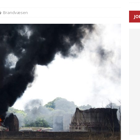
ance og el-sygetransportvogn til Samsø
PRÆHOSPITAL
Brandvæsen
JO
n: Tilbud på patienttransport kunne ikke ændres efter
TAL