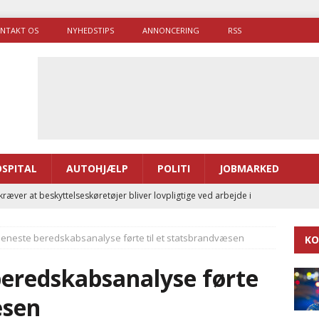
NTAKT OS
NYHEDSTIPS
ANNONCERING
RSS
SPITAL
AUTOHJÆLP
POLITI
JOBMARKED
ræver at beskyttelseskøretøjer bliver lovpligtige ved arbejde i
 seneste beredskabsanalyse førte til et statsbrandvæsen
KO
enernes gennemsnitlige responstid steg med 9 sekunder i 2025
beredskabsanalyse førte
 Udløb af sygetransporttilladelser kan sende 400.000 kørsler over
æsen
ITAL