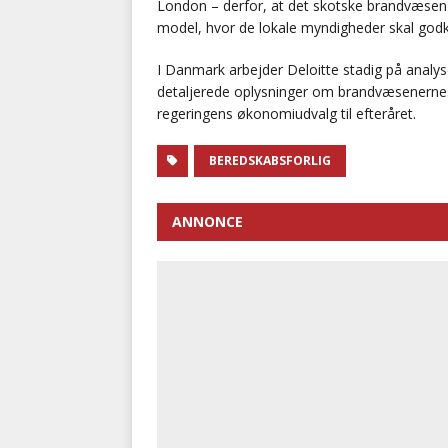
London – derfor, at det skotske brandvæsen f
model, hvor de lokale myndigheder skal god
I Danmark arbejder Deloitte stadig på analy
detaljerede oplysninger om brandvæsenernes 
regeringens økonomiudvalg til efteråret.
BEREDSKABSFORLIG
ANNONCE