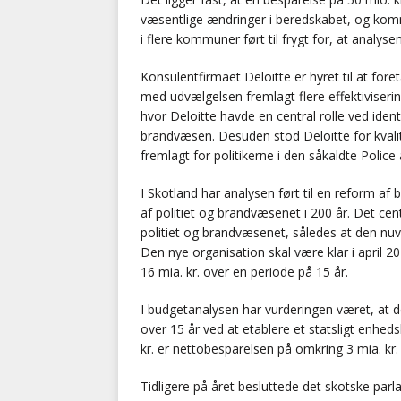
væsentlige ændringer i beredskabet, og komm
i flere kommuner ført til frygt for, at analy
Konsulentfirmaet Deloitte er hyret til at fore
med udvælgelsen fremlagt flere effektiviseri
hvor Deloitte havde en central rolle ved ident
brandvæsen. Desuden stod Deloitte for kvalite
fremlagt for politikerne i den såkaldte Police 
I Skotland har analysen ført til en reform a
af politiet og brandvæsenet i 200 år. Det cen
politiet og brandvæsenet, således at den nu
Den nye organisation skal være klar i april 
16 mia. kr. over en periode på 15 år.
I budgetanalysen har vurderingen været, at 
over 15 år ved at etablere et statsligt enhe
kr. er nettobesparelsen på omkring 3 mia. kr.
Tidligere på året besluttede det skotske parl