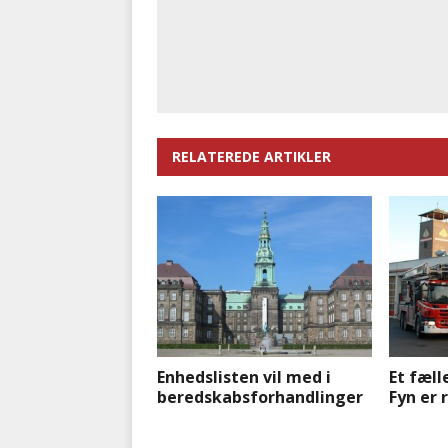
RELATEREDE ARTIKLER
Enhedslisten vil med i
Et fæl
beredskabsforhandlinger
Fyn er