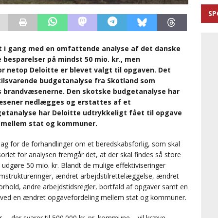
SP
ket i gang med en omfattende analyse af det danske
 besparelser på mindst 50 mio. kr., men
or netop Deloitte er blevet valgt til opgaven. Det
tilsvarende budgetanalyse fra Skotland som
s brandvæsenerne. Den skotske budgetanalyse har
dvæsener nedlægges og erstattes af et
tanalyse har Deloitte udtrykkeligt fået til opgave
g mellem stat og kommuner.
g for de forhandlinger om et beredskabsforlig, som skal
riet for analysen fremgår det, at der skal findes så store
udgøre 50 mio. kr. Blandt de mulige effektiviseringer
omstruktureringer, ændret arbejdstilrettelæggelse, ændret
rhold, andre arbejdstidsregler, bortfald af opgaver samt en
s. ved en ændret opgavefordeling mellem stat og kommuner.
r. – der svarer til 500.000 kr. pr. kommune – vil kræve