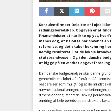
Konsulentfirmaet Deloitte er i øjeblik
redningsberedskab. Opgaven er at finde
Finansministeriet har ikke oplyst, hvorf
menes dog, at Deloitte har anvendt en 
reference, og det skaber bekymring ho
nemlig resulteret i, at de lokale bran
statsbrandvæsen. Og i den danske budge
at kigge på en ændret opgavefordelin
Den danske budgetanalyse skal danne grundla
gennemføres i løbet af efteråret. Af kommisso
besparelser som muligt, og at de mindst skal 
nævnes rationaliseringer, omprioriteringer, 
dimensionering, ændrede løn- og personalefo
ændring af hele beredskabets struktur, f.ek
Det ligger fast, at en besparelse på 50 mio. k