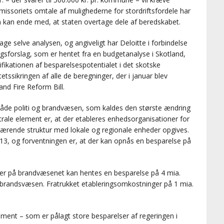
issoriets omtale af mulighederne for stordriftsfordele har
sen kan ende med, at staten overtage dele af beredskabet.
tage selve analysen, og angiveligt har Deloitte i forbindelse
ngsforslag, som er hentet fra en budgetanalyse i Skotland,
ifikationen af besparelsespotentialet i det skotske
tssikringen af alle de beregninger, der i januar blev
and Fire Reform Bill.
f både politi og brandvæsen, som kaldes den største ændring
trale element er, at der etableres enhedsorganisationer for
værende struktur med lokale og regionale enheder opgives.
2013, og forventningen er, at der kan opnås en besparelse på
der på brandvæsenet kan hentes en besparelse på 4 mia.
dsbrandsvæsen. Fratrukket etableringsomkostninger på 1 mia.
ament – som er pålagt store besparelser af regeringen i