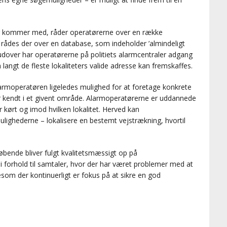
er kommer med, råder operatørerne over en række
. rådes der over en database, som indeholder ’almindeligt
rudover har operatørerne på politiets alarmcentraler adgang
 langt de fleste lokaliteters valide adresse kan fremskaffes.
alarmoperatøren ligeledes mulighed for at foretage konkrete
er kendt i et givent område. Alarmoperatørerne er uddannede
er kørt og imod hvilken lokalitet. Herved kan
ighederne – lokalisere en bestemt vejstrækning, hvortil
 løbende bliver fulgt kvalitetsmæssigt op på
 forhold til samtaler, hvor der har været problemer med at
esom der kontinuerligt er fokus på at sikre en god