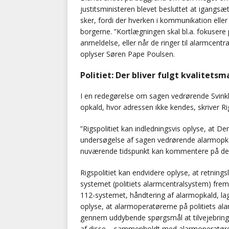
justitsministeren blevet besluttet at igangs
sker, fordi der hverken i kommunikation eller o
borgerne. ”Kortlægningen skal bl.a. fokusere 
anmeldelse, eller når de ringer til alarmcen
oplyser Søren Pape Poulsen.
Politiet: Der bliver fulgt kvalitets
I en redegørelse om sagen vedrørende Svink
opkald, hvor adressen ikke kendes, skriver Rig
”Rigspolitiet kan indledningsvis oplyse, at 
undersøgelse af sagen vedrørende alarmopkald
nuværende tidspunkt kan kommentere på den
Rigspolitiet kan endvidere oplyse, at retnings
systemet (politiets alarmcentralsystem) fremg
112-systemet, håndtering af alarmopkald, lag
oplyse, at alarmoperatørerne på politiets ala
gennem uddybende spørgsmål at tilvejebring
af disse – sammenholdt med alarmoperatøren