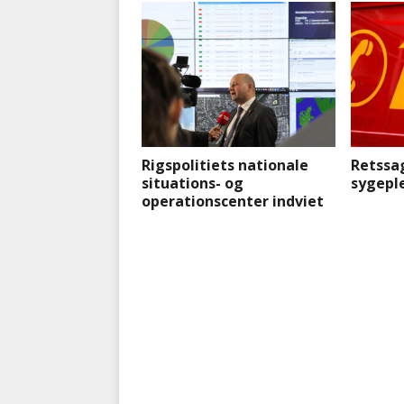
Rigspolitiets nationale
Retssa
situations- og
sygeple
operationscenter indviet