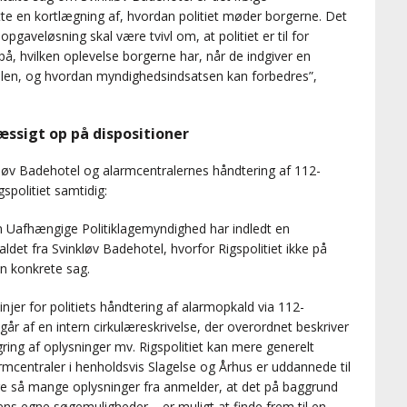
ætte en kortlægning af, hvordan politiet møder borgerne. Det
pgaveløsning skal være tvivl om, at politiet er til for
på, hvilken oplevelse borgerne har, når de indgiver en
tralen, og hvordan myndighedsindsatsen kan forbedres”,
mæssigt op på dispositioner
løv Badehotel og alarmcentralernes håndtering af 112-
spolitiet samtidig:
Den Uafhængige Politiklagemyndighed har indledt en
et fra Svinkløv Badehotel, hvorfor Rigspolitiet ikke på
 konkrete sag.
linjer for politiets håndtering af alarmopkald via 112-
år af en intern cirkulæreskrivelse, der overordnet beskriver
ring af oplysninger mv. Rigspolitiet kan mere generelt
rmcentraler i henholdsvis Slagelse og Århus er uddannede til
e så mange oplysninger fra anmelder, at det på baggrund
s egne søgemuligheder – er muligt at finde frem til en