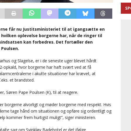
SP
rne får nu Justitsministeriet til at igangsætte en
 hvilken oplevelse borgerne har, når de ringer til
indsatsen kan forbedres. Det fortæller den
 Poulsen.
 Aarhus og Slagelse, er i de seneste uger blevet hårdt
12-opkald, hvor borgerne har haft svært ved at få
alarmcentralerne i akutte situationer har krævet, at
eks. et brandsted.
er, Søren Pape Poulsen (K), til at reagere.
ager borgerne alvorligt og møder borgerne med respekt. Hvis
derne tage hånd om situationen og opføre sig ordentligt og
lp kommer frem hurtigst muligt”, siger ministeren.
lte sag om Svinkløv Badehotel er det ifølge