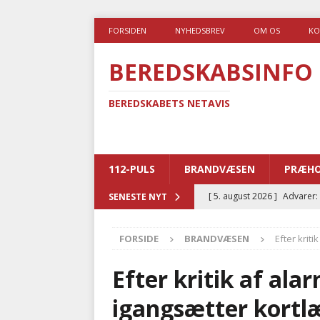
FORSIDEN
NYHEDSBREV
OM OS
KO
BEREDSKABSINFO
BEREDSKABETS NETAVIS
112-PULS
BRANDVÆSEN
PRÆHO
[ 5. august 2026 ]
Advarer:
SENESTE NYT
i det offentlige
PRÆHOSP
FORSIDE
BRANDVÆSEN
Efter krit
[ 5. august 2026 ]
Ny ambul
[ 4. august 2026 ]
Brandvæs
Efter kritik af al
BRANDVÆSEN
igangsætter kortl
[ 4. august 2026 ]
Ny treåri