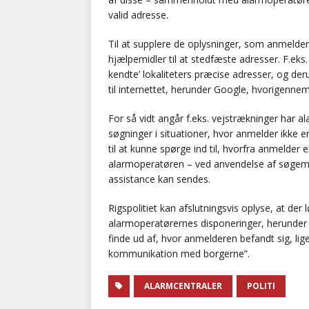
valid adresse.
Til at supplere de oplysninger, som anmeld
hjælpemidler til at stedfæste adresser. F.eks
kendte’ lokaliteters præcise adresser, og de
til internettet, herunder Google, hvorigennem
For så vidt angår f.eks. vejstrækninger har 
søgninger i situationer, hvor anmelder ikke 
til at kunne spørge ind til, hvorfra anmelder 
alarmoperatøren – ved anvendelse af søgemul
assistance kan sendes.
Rigspolitiet kan afslutningsvis oplyse, at der
alarmoperatørernes disponeringer, herunder i
finde ud af, hvor anmelderen befandt sig, lig
kommunikation med borgerne”.
ALARMCENTRALER
POLITI