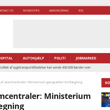
NTAKT OS
NYHEDSTIPS
ANNONCERING
RSS
SPITAL
AUTOHJÆLP
POLITI
JOBMARKED
 Udløb af sygetransporttilladelser kan sende 400.000 kørsler over
ITAL
ik af alarmcentraler: Ministerium igangsætter kortlægning
KO
ance og el-sygetransportvogn til Samsø
PRÆHOSPITAL
enerne brugte lidt længere tid på at komme af sted i 2025
armcentraler: Ministerium
ægning
g politiuddannelse skal ruste betjentene til mere kompleks