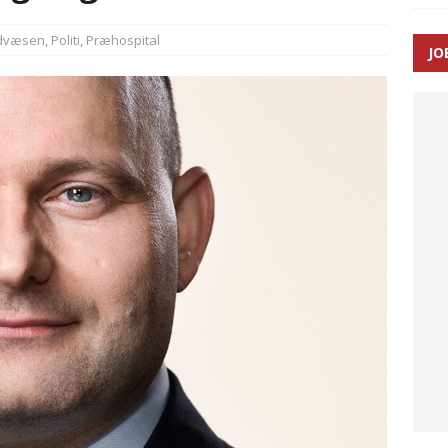
dvæsen
,
Politi
,
Præhospital
JO
enernes gennemsnitlige responstid steg med 9 sekunder i 2025