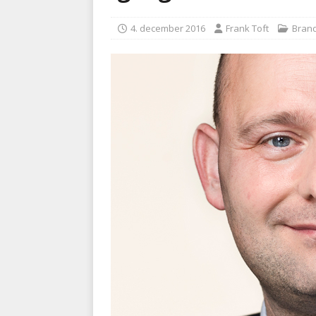
kriminalitet
POLITI
4. december 2016
Frank Toft
Bran
[ 6. august 2026 ]
Brandvæs
BRANDVÆSEN