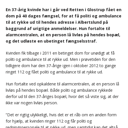
En 37-årig kvinde har i går ved Retten i Glostrup fået en
dom på 40 dages fængsel, for at få politi og ambulance
til at rykke ud til hendes adresse i Albertslund på
baggrund af urigtige anmeldelser. Hun fortalte til
alarmcentralen, at en person lå livløs på hendes bopæl,
og det udløste en ubetinget fængselsstraf.
Kvinden fik tilbage i 2011 en betinget dom for unødigt at få
politi og ambulance til at rykke ud. Men i prøvetiden for den
tidligere dom har den 37-årige igen i oktober 2012 to gange
ringet 112 og fået politi og ambulance til at rykke ud.
Hun fortalte ved opkaldene til alarmcentralen, at en person lå
livløs på hendes bopæl. Både politi og ambulance rykkede
derfor ud til den 37-åriges bopæl, hvor det så viste sig, at der
ikke var nogen livløs person.
”Det er rigtig ulykkeligt, hvis det er et råb om en anden form
for hjælp, at kvinden ringer 112 og får politi og
redningspersonale til at rykke ud, men samtidig kan det altså