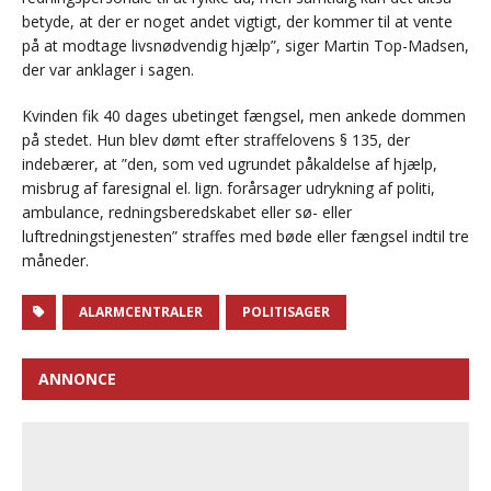
betyde, at der er noget andet vigtigt, der kommer til at vente
på at modtage livsnødvendig hjælp”, siger Martin Top-Madsen,
der var anklager i sagen.
Kvinden fik 40 dages ubetinget fængsel, men ankede dommen
på stedet. Hun blev dømt efter straffelovens § 135, der
indebærer, at ”den, som ved ugrundet påkaldelse af hjælp,
misbrug af faresignal el. lign. forårsager udrykning af politi,
ambulance, redningsberedskabet eller sø- eller
luftredningstjenesten” straffes med bøde eller fængsel indtil tre
måneder.
ALARMCENTRALER
POLITISAGER
ANNONCE