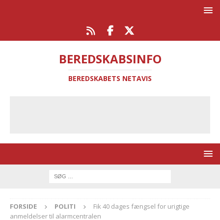
BEREDSKABSINFO
BEREDSKABETS NETAVIS
FORSIDE
POLITI
Fik 40 dages fængsel for urigtige
anmeldelser til alarmcentralen