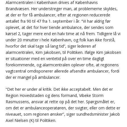
Alarmcentralen i København drives af Københavns
Brandvæsen. Her understreger man, at problemerne skyldes,
at der er for få ambulancer, efter at regionen reducerede
antallet fra 90 til 47 fra 1. september i år. “Vi har aldrig før
oplevet, at det for hver tiende ambulance, der sendes som
kørsel 2, tager mere end en halv time at nå frem. Tidligere lå vi
under 20 minutter i hele København, og folk kan ikke forstå,
hvorfor det skal tage så lang tid”, siger lederen af
alarmcentralen, Kim Jakobsen, til Politiken. Ifølge Kim Jakobsen
er situationer med en ventetid på over en time dagligt
forekommende, og alarmcentralen oplever ofte, at regionens
vagtcentral omdisponerer allerede afsendte ambulancer, fordi
der er mangel på ambulancer.
“Det her er under al kritik. Det ikke acceptabelt. Men det er
Region Hovedstaden og dens formand, Vibeke Storm
Rasmussens, ansvar at rette op på det her. Spørgsmålet er,
om det er ambulanceoperatøren, der svigter, eller om dette er
niveauet, som regionen ønsker”, siger sundhedsminister Jakob
Axel Nielsen (K) til Politiken.