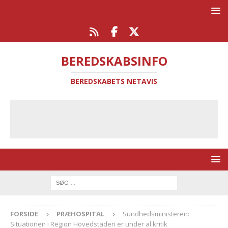
BEREDSKABSINFO
BEREDSKABETS NETAVIS
FORSIDE
PRÆHOSPITAL
Sundhedsministeren:
Situationen i Region Hovedstaden er under al kritik