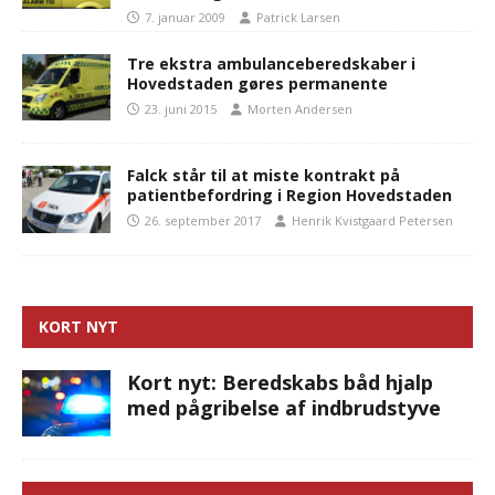
7. januar 2009
Patrick Larsen
Tre ekstra ambulanceberedskaber i
Hovedstaden gøres permanente
23. juni 2015
Morten Andersen
Falck står til at miste kontrakt på
patientbefordring i Region Hovedstaden
26. september 2017
Henrik Kvistgaard Petersen
KORT NYT
Kort nyt: Beredskabs båd hjalp
med pågribelse af indbrudstyve