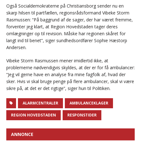
Også Socialdemokraterne på Christiansborg sender nu en
skarp hilsen til partfællen, regionsrådsformand Vibeke Storm
Rasmussen: “På baggrund af de sager, der har været fremme,
forventer jeg klart, at Region Hovedstaden tager deres
omlægninger op til revision. Måske har regionen skåret for
langt ind til benet”, siger sundhedsordfører Sophie Hæstorp
Andersen.
Vibeke Storm Rasmussen mener imidlertid ikke, at
problemerne nødvendigvis skyldes, at der er for få ambulancer:
“Jeg vil gerne have en analyse fra mine fagfolk af, hvad der
sker. Hvis vi skal bruge penge på flere ambulancer, skal vi være
sikre på, at det er det rigtige”, siger hun til Politiken.
ALARMCENTRALER
AMBULANCEKLAGER
REGION HOVEDSTADEN
RESPONSTIDER
ANNONCE