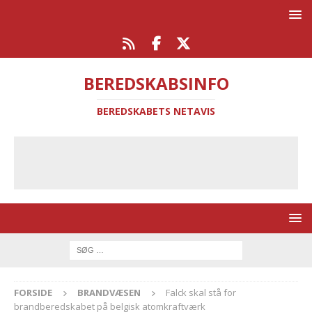
BEREDSKABSINFO
BEREDSKABETS NETAVIS
FORSIDE
BRANDVÆSEN
Falck skal stå for
brandberedskabet på belgisk atomkraftværk