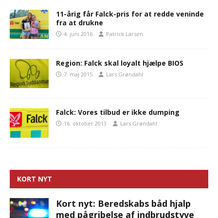
11-årig får Falck-pris for at redde veninde
fra at drukne
4. juni 2016
Patrick Larsen
Region: Falck skal loyalt hjælpe BIOS
7. maj 2015
Lars Grøndahl
Falck: Vores tilbud er ikke dumping
16. oktober 2013
Lars Grøndahl
KORT NYT
Kort nyt: Beredskabs båd hjalp
med pågribelse af indbrudstyve