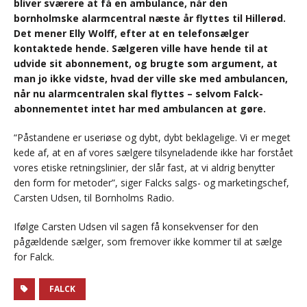
bliver sværere at få en ambulance, når den
bornholmske alarmcentral næste år flyttes til Hillerød.
Det mener Elly Wolff, efter at en telefonsælger
kontaktede hende. Sælgeren ville have hende til at
udvide sit abonnement, og brugte som argument, at
man jo ikke vidste, hvad der ville ske med ambulancen,
når nu alarmcentralen skal flyttes – selvom Falck-
abonnementet intet har med ambulancen at gøre.
“Påstandene er useriøse og dybt, dybt beklagelige. Vi er meget
kede af, at en af vores sælgere tilsyneladende ikke har forstået
vores etiske retningslinier, der slår fast, at vi aldrig benytter
den form for metoder”, siger Falcks salgs- og marketingschef,
Carsten Udsen, til Bornholms Radio.
Ifølge Carsten Udsen vil sagen få konsekvenser for den
pågældende sælger, som fremover ikke kommer til at sælge
for Falck.
FALCK