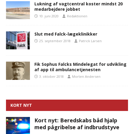
Lukning af vagtcentral koster mindst 20
medarbejdere jobbet
10. juni 2020
Redaktionen
Slut med Falck-lægeklinikker
25. september 2018
Patrick Larsen
Fik Sophus Falcks Mindelegat for udvikling
af app til ambulancetjenesten
3. oktober 2018
Morten Andersen
KORT NYT
Kort nyt: Beredskabs båd hjalp
med pågribelse af indbrudstyve