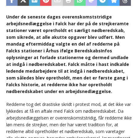
Under de seneste dages overenskomststridige
arbejdsnedlæggelse i Falck har der på de strejkeramte
stationer været opretholdt et særligt nødberedskab,
som sikrede, at alle akutte opgaver blev udført. Men
mandag eftermiddag valgte en del af redderne på
Falcks stationer i Århus ifølge BeredskabsInfos
oplysninger at forlade stationerne og dermed undlade
at indgå i nødberedskabet. Falck måtte i hast indkalde
ledende medarbejdere til at indgå i nødberedskabet,
som således blev opretholdt, men det er første gang i
Falcks historie, at redderne ikke har opretholdt
nødberedskabet under en arbejdsnedlæggelse.
Redderne tog det drastiske skridt i protest mod, at det ikke var
lykkedes at få en aftale med Falck om nødberedskabet. Da
arbejdsnedlæggelsen er overenskomststridig, får redderne ikke
løn mens de strejker, men der har været tradition for, at
redderne altid opretholder et nødberedskab, som varetager