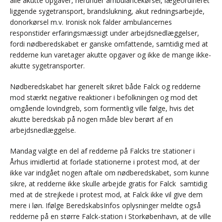
alle akutte opgaver, herunder ambulancekørsel, lægeordineret
liggende sygetransport, brandslukning, akut redningsarbejde,
donorkørsel m.v. Ironisk nok falder ambulancernes
responstider erfaringsmæssigt under arbejdsnedlæggelser,
fordi nødberedskabet er ganske omfattende, samtidig med at
redderne kun varetager akutte opgaver og ikke de mange ikke-
akutte sygetransporter.
Nødberedskabet har generelt sikret både Falck og redderne
mod stærkt negative reaktioner i befolkningen og mod det
omgående lovindgreb, som formentlig ville følge, hvis det
akutte beredskab på nogen måde blev berørt af en
arbejdsnedlæggelse.
Mandag valgte en del af redderne på Falcks tre stationer i
Århus imidlertid at forlade stationerne i protest mod, at der
ikke var indgået nogen aftale om nødberedskabet, som kunne
sikre, at redderne ikke skulle arbejde gratis for Falck samtidig
med at de strejkede i protest mod, at Falck ikke vil give dem
mere i løn. Ifølge BeredskabsInfos oplysninger meldte også
redderne på en større Falck-station i Storkøbenhavn, at de ville