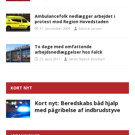
Ambulancefolk nedlægger arbejdet i
protest mod Region Hovedstaden
31. december 2009
Patrick Larsen
To dage med omfattende
arbejdsnedlæggelser hos Falck
25. april 2017
Søren Nyboe Knudsen
KORT NYT
Kort nyt: Beredskabs båd hjalp
med pågribelse af indbrudstyve