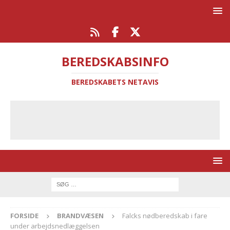
BEREDSKABSINFO
BEREDSKABETS NETAVIS
FORSIDE
BRANDVÆSEN
Falcks nødberedskab i fare
under arbejdsnedlæggelsen