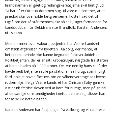
brandalarmen er gået og redningskøretøjerne skal hurtigt ud.
“Vi har efter Otterup-dommen sagt til vore medlemmer, at de
pinedød skal overholde fartgrænserne, koste hvad det vil.
Også om der så står menneskeliv på spil”, siger formanden for
Landsklubben for Deltidsansatte Brandfolk, Karsten Andersen,
til TV2 Fyn.
Med dommer over Aalborg-betjenten har Vestre Landsret
omstødt afgørelsen fra byretten i Aalborg, der mente, at
betjentens ærinde ikke kunne begrunde fartoverskridelsen.
Politibetjenten, der er ansat i uropatruljen, nægtede fra starten
at betale bøden på 1.000 kroner. Det var nemlig hans chef, der
havde bedt betjenten stille på stationen så hurtigt som muligt,
fordi politiet havde fået nys om en våbenoverdragelse i byens
rockermiljø. Ifølge Vestre Landsret har Christian Søby ganske
vist brudt færdselsloven ved at køre for hurtigt, men på grund
af de særlige omstændigheder i netop denne sag, slipper han
for at skulle betale bøden.
Karsten Andersen har fulgt sagen fra Aalborg, og vil nærlæse