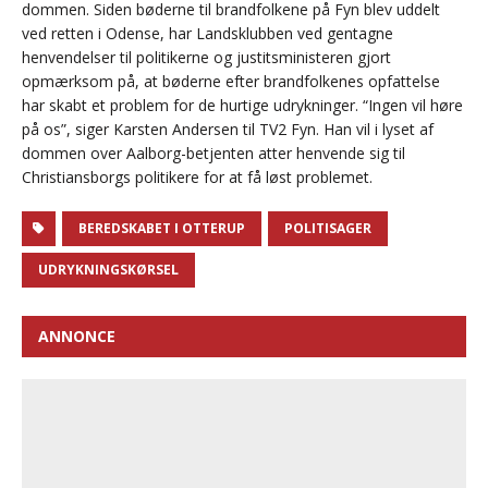
dommen. Siden bøderne til brandfolkene på Fyn blev uddelt
ved retten i Odense, har Landsklubben ved gentagne
henvendelser til politikerne og justitsministeren gjort
opmærksom på, at bøderne efter brandfolkenes opfattelse
har skabt et problem for de hurtige udrykninger. “Ingen vil høre
på os”, siger Karsten Andersen til TV2 Fyn. Han vil i lyset af
dommen over Aalborg-betjenten atter henvende sig til
Christiansborgs politikere for at få løst problemet.
BEREDSKABET I OTTERUP
POLITISAGER
UDRYKNINGSKØRSEL
ANNONCE