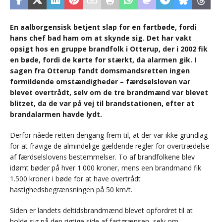
En aalborgensisk betjent slap for en fartbøde, fordi
hans chef bad ham om at skynde sig. Det har vakt
opsigt hos en gruppe brandfolk i Otterup, der i 2002 fik
en bøde, fordi de kørte for stærkt, da alarmen gik. I
sagen fra Otterup fandt domsmandsretten ingen
formildende omstændigheder – færdselsloven var
blevet overtrådt, selv om de tre brandmænd var blevet
blitzet, da de var på vej til brandstationen, efter at
brandalarmen havde lydt.
Derfor nåede retten dengang frem til, at der var ikke grundlag
for at fravige de almindelige gældende regler for overtrædelse
af færdselslovens bestemmelser. To af brandfolkene blev
idømt bøder på hver 1.000 kroner, mens een brandmand fik
1.500 kroner i bøde for at have overtrådt
hastighedsbegrænsningen på 50 km/t.
Siden er landets deltidsbrandmænd blevet opfordret til at
holde sig på den rigtige side af fartgrænsen, selv om