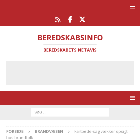
BEREDSKABSINFO
BEREDSKABETS NETAVIS
FORSIDE
BRANDVÆSEN
Fartbøde-sag vækker opsigt
hos brandfolk