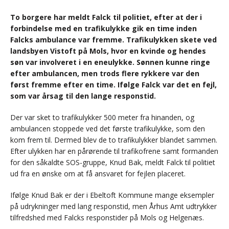
To borgere har meldt Falck til politiet, efter at der i
forbindelse med en trafikulykke gik en time inden
Falcks ambulance var fremme. Trafikulykken skete ved
landsbyen Vistoft på Mols, hvor en kvinde og hendes
søn var involveret i en eneulykke. Sønnen kunne ringe
efter ambulancen, men trods flere rykkere var den
først fremme efter en time. Ifølge Falck var det en fejl,
som var årsag til den lange responstid.
Der var sket to trafikulykker 500 meter fra hinanden, og
ambulancen stoppede ved det første trafikulykke, som den
kom frem til. Dermed blev de to trafikulykker blandet sammen.
Efter ulykken har en pårørende til trafikofrene samt formanden
for den såkaldte SOS-gruppe, Knud Bak, meldt Falck til politiet
ud fra en ønske om at få ansvaret for fejlen placeret.
Ifølge Knud Bak er der i Ebeltoft Kommune mange eksempler
på udrykninger med lang responstid, men Århus Amt udtrykker
tilfredshed med Falcks responstider på Mols og Helgenæs.