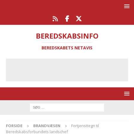
BEREDSKABSINFO
BEREDSKABETS NETAVIS
FORSIDE
BRANDVÆSEN
Fortjensttegn til
Beredskabsforbundets landschef