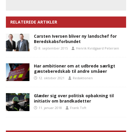
RELATEREDE ARTIKLER
Carsten Iversen bliver ny landschef for
Beredskabsforbundet
8. september 2015
Henrik Kvistgaard Petersen
Har ambitioner om at udbrede særligt
gæsteberedskab til andre småøer
12. oktober 2021
Redaktionen
Glæder sig over politisk opbakning til
initiativ om brandkadetter
11. januar 2018
Frank Toft