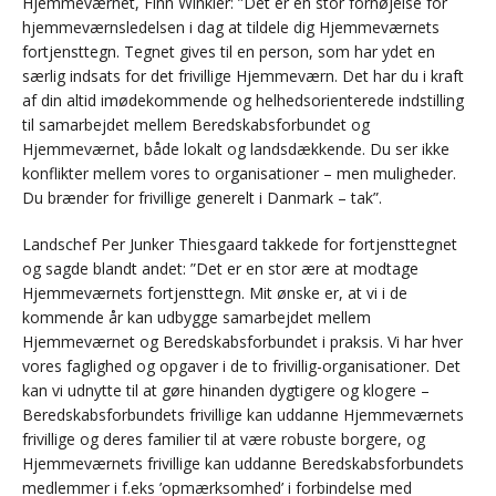
Hjemmeværnet, Finn Winkler: ”Det er en stor fornøjelse for
hjemmeværnsledelsen i dag at tildele dig Hjemmeværnets
fortjensttegn. Tegnet gives til en person, som har ydet en
særlig indsats for det frivillige Hjemmeværn. Det har du i kraft
af din altid imødekommende og helhedsorienterede indstilling
til samarbejdet mellem Beredskabsforbundet og
Hjemmeværnet, både lokalt og landsdækkende. Du ser ikke
konflikter mellem vores to organisationer – men muligheder.
Du brænder for frivillige generelt i Danmark – tak”.
Landschef Per Junker Thiesgaard takkede for fortjensttegnet
og sagde blandt andet: ”Det er en stor ære at modtage
Hjemmeværnets fortjensttegn. Mit ønske er, at vi i de
kommende år kan udbygge samarbejdet mellem
Hjemmeværnet og Beredskabsforbundet i praksis. Vi har hver
vores faglighed og opgaver i de to frivillig-organisationer. Det
kan vi udnytte til at gøre hinanden dygtigere og klogere –
Beredskabsforbundets frivillige kan uddanne Hjemmeværnets
frivillige og deres familier til at være robuste borgere, og
Hjemmeværnets frivillige kan uddanne Beredskabsforbundets
medlemmer i f.eks ’opmærksomhed’ i forbindelse med