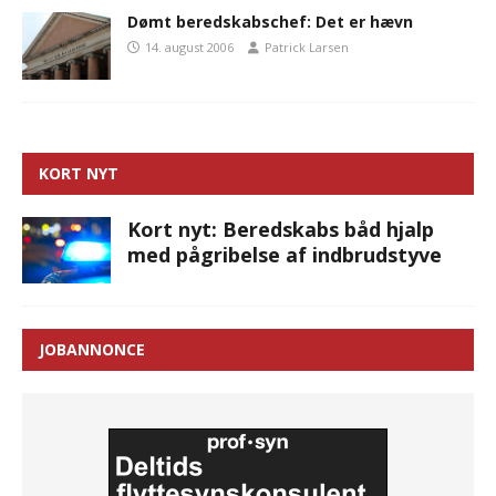
Dømt beredskabschef: Det er hævn
14. august 2006
Patrick Larsen
KORT NYT
Kort nyt: Beredskabs båd hjalp
med pågribelse af indbrudstyve
JOBANNONCE