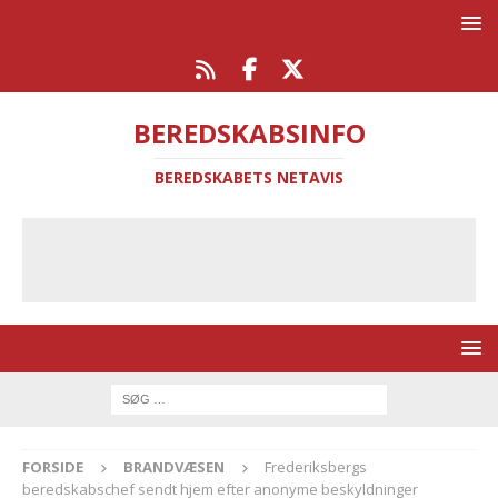
BEREDSKABSINFO
BEREDSKABETS NETAVIS
FORSIDE
BRANDVÆSEN
Frederiksbergs
beredskabschef sendt hjem efter anonyme beskyldninger