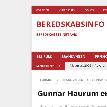
FORSIDEN
NYHEDSBREV
OM OS
KO
BEREDSKABSINFO
BEREDSKABETS NETAVIS
112-PULS
BRANDVÆSEN
PRÆHO
[ 5. august 2026 ]
Advarer:
SENESTE NYT
i det offentlige
PRÆHOSP
FORSIDE
BRANDVÆSEN
Gunnar H
[ 5. august 2026 ]
Ny ambul
[ 4. august 2026 ]
Brandvæs
Gunnar Haurum er
BRANDVÆSEN
[ 4. august 2026 ]
Ny treåri
27. juni 2018
Patrick Larsen
Brand