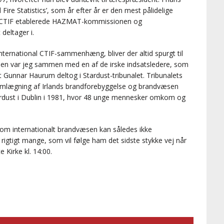
ire Statistics’, som år efter år er den mest pålidelige
om CTIF etablerede HAZMAT-kommissionen og
deltager i.
international CTIF-sammenhæng, bliver der altid spurgt til
en var jeg sammen med en af de irske indsatsledere, som
t Gunnar Haurum deltog i Stardust-tribunalet. Tribunalets
 omlægning af Irlands brandforebyggelse og brandvæsen
tardust i Dublin i 1981, hvor 48 unge mennesker omkom og
om internationalt brandvæsen kan således ikke
 rigtigt mange, som vil følge ham det sidste stykke vej når
e Kirke kl. 14:00.