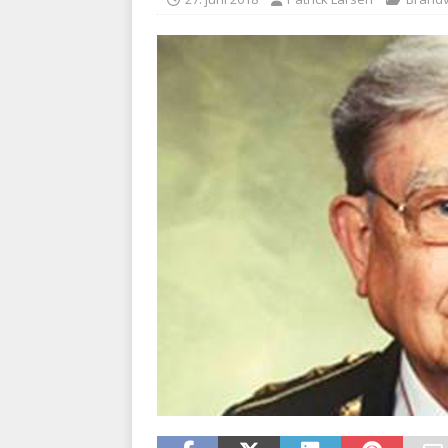
kriminalitet
POLITI
[ 6. august 2026 ]
Brandvæs
BRANDVÆSEN