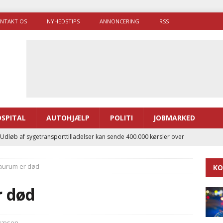
NTAKT OS
NYHEDSTIPS
ANNONCERING
RSS
SPITAL
AUTOHJÆLP
POLITI
JOBMARKED
 Udløb af sygetransporttilladelser kan sende 400.000 kørsler over
ITAL
aurum er død
KO
ance og el-sygetransportvogn til Samsø
PRÆHOSPITAL
enerne brugte lidt længere tid på at komme af sted i 2025
 død
g politiuddannelse skal ruste betjentene til mere kompleks
væsen