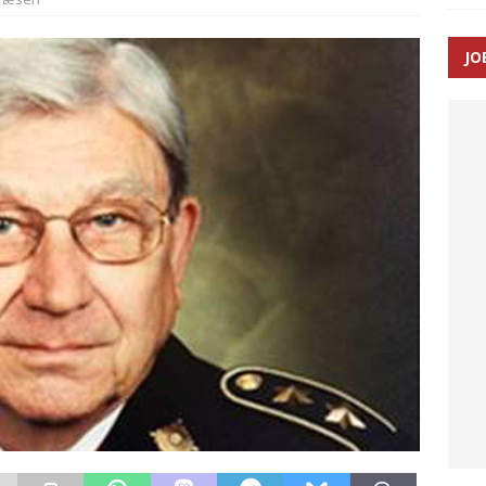
JO
enernes gennemsnitlige responstid steg med 9 sekunder i 2025