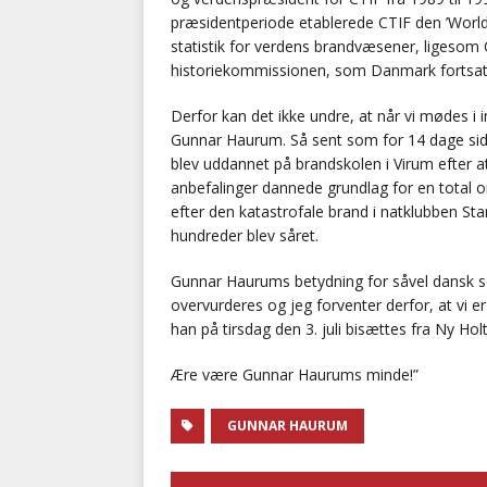
præsidentperiode etablerede CTIF den ’World F
statistik for verdens brandvæsener, liges
historiekommissionen, som Danmark fortsat 
Derfor kan det ikke undre, at når vi mødes i 
Gunnar Haurum. Så sent som for 14 dage sid
blev uddannet på brandskolen i Virum efter a
anbefalinger dannede grundlag for en total
efter den katastrofale brand i natklubben S
hundreder blev såret.
Gunnar Haurums betydning for såvel dansk s
overvurderes og jeg forventer derfor, at vi er
han på tirsdag den 3. juli bisættes fra Ny Holt
Ære være Gunnar Haurums minde!”
GUNNAR HAURUM