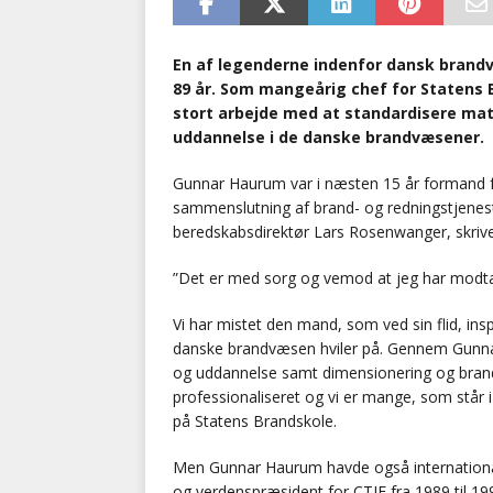
En af legenderne indenfor dansk brandvæ
89 år. Som mangeårig chef for Statens 
stort arbejde med at standardisere mat
uddannelse i de danske brandvæsener.
Gunnar Haurum var i næsten 15 år formand fo
sammenslutning af brand- og redningstjene
beredskabsdirektør Lars Rosenwanger, skri
”Det er med sorg og vemod at jeg har mod
Vi har mistet den mand, som ved sin flid, i
danske brandvæsen hviler på. Gennem Gunnar 
og uddannelse samt dimensionering og brand
professionaliseret og vi er mange, som står 
på Statens Brandskole.
Men Gunnar Haurum havde også international
og verdenspræsident for CTIF fra 1989 til 19