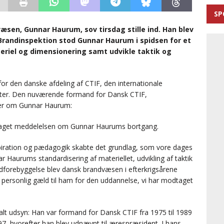
SP
sen, Gunnar Haurum, sov tirsdag stille ind. Han blev
Brandinspektion stod Gunnar Haurum i spidsen for et
eriel og dimensionering samt udvikle taktik og
r den danske afdeling af CTIF, den internationale
ster. Den nuværende formand for Dansk CTIF,
ver om Gunnar Haurum:
taget meddelelsen om Gunnar Haurums bortgang.
nspiration og pædagogik skabte det grundlag, som vore dages
Haurums standardisering af materiellet, udvikling af taktik
forebyggelse blev dansk brandvæsen i efterkrigsårene
i personlig gæld til ham for den uddannelse, vi har modtaget
t udsyn: Han var formand for Dansk CTIF fra 1975 til 1989
97, hvorefter han blev udnævnt til ærespræsident. I hans