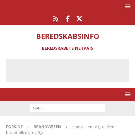
BEREDSKABSINFO
BEREDSKABETS NETAVIS
FORSIDE
BRANDVÆSEN
Hadsk stemning mellem
brandfolk og frivillige