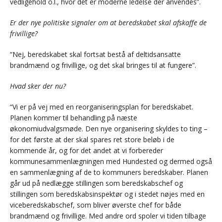
vedligehold o.l., hvor det er moderne ledelse der anvendes”.
Er der nye politiske signaler om at beredskabet skal afskaffe de
frivillige?
“Nej, beredskabet skal fortsat bestå af deltidsansatte
brandmænd og frivillige, og det skal bringes til at fungere”.
Hvad sker der nu?
“Vi er på vej med en reorganiseringsplan for beredskabet.
Planen kommer til behandling på næste
økonomiudvalgsmøde. Den nye organisering skyldes to ting –
for det første at der skal spares ret store beløb i de
kommende år, og for det andet at vi forbereder
kommunesammenlægningen med Hundested og dermed også
en sammenlægning af de to kommuners beredskaber. Planen
går ud på nedlægge stillingen som beredskabschef og
stillingen som beredskabsinspektør og i stedet nøjes med en
viceberedskabschef, som bliver øverste chef for både
brandmænd og frivillige. Med andre ord spoler vi tiden tilbage