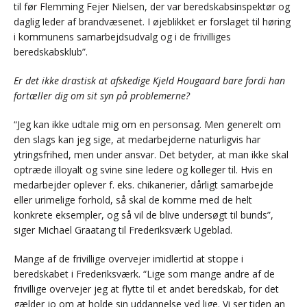
til før Flemming Fejer Nielsen, der var beredskabsinspektør og
daglig leder af brandvæsenet. I øjeblikket er forslaget til høring
i kommunens samarbejdsudvalg og i de frivilliges
beredskabsklub”.
Er det ikke drastisk at afskedige Kjeld Hougaard bare fordi han
fortæller dig om sit syn på problemerne?
“Jeg kan ikke udtale mig om en personsag. Men generelt om
den slags kan jeg sige, at medarbejderne naturligvis har
ytringsfrihed, men under ansvar. Det betyder, at man ikke skal
optræde illoyalt og svine sine ledere og kolleger til. Hvis en
medarbejder oplever f. eks. chikanerier, dårligt samarbejde
eller urimelige forhold, så skal de komme med de helt
konkrete eksempler, og så vil de blive undersøgt til bunds”,
siger Michael Graatang til Frederiksværk Ugeblad.
Mange af de frivillige overvejer imidlertid at stoppe i
beredskabet i Frederiksværk. “Lige som mange andre af de
frivillige overvejer jeg at flytte til et andet beredskab, for det
gælder jo om at holde sin uddannelse ved lige. Vi ser tiden an