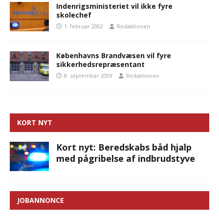
Indenrigsministeriet vil ikke fyre
skolechef
1. februar 2002
Redaktionen
Københavns Brandvæsen vil fyre
sikkerhedsrepræsentant
8. september 2009
Redaktionen
KORT NYT
Kort nyt: Beredskabs båd hjalp
med pågribelse af indbrudstyve
JOBANNONCE