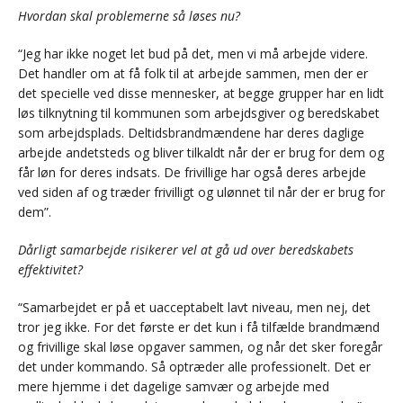
Hvordan skal problemerne så løses nu?
“Jeg har ikke noget let bud på det, men vi må arbejde videre.
Det handler om at få folk til at arbejde sammen, men der er
det specielle ved disse mennesker, at begge grupper har en lidt
løs tilknytning til kommunen som arbejdsgiver og beredskabet
som arbejdsplads. Deltidsbrandmændene har deres daglige
arbejde andetsteds og bliver tilkaldt når der er brug for dem og
får løn for deres indsats. De frivillige har også deres arbejde
ved siden af og træder frivilligt og ulønnet til når der er brug for
dem”.
Dårligt samarbejde risikerer vel at gå ud over beredskabets
effektivitet?
“Samarbejdet er på et uacceptabelt lavt niveau, men nej, det
tror jeg ikke. For det første er det kun i få tilfælde brandmænd
og frivillige skal løse opgaver sammen, og når det sker foregår
det under kommando. Så optræder alle professionelt. Det er
mere hjemme i det dagelige samvær og arbejde med