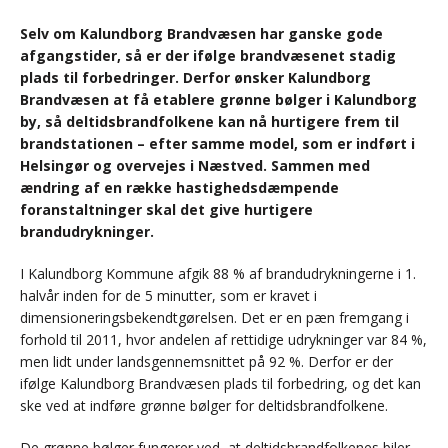
Selv om Kalundborg Brandvæsen har ganske gode
afgangstider, så er der ifølge brandvæsenet stadig
plads til forbedringer. Derfor ønsker Kalundborg
Brandvæsen at få etablere grønne bølger i Kalundborg
by, så deltidsbrandfolkene kan nå hurtigere frem til
brandstationen – efter samme model, som er indført i
Helsingør og overvejes i Næstved. Sammen med
ændring af en række hastighedsdæmpende
foranstaltninger skal det give hurtigere
brandudrykninger.
I Kalundborg Kommune afgik 88 % af brandudrykningerne i 1.
halvår inden for de 5 minutter, som er kravet i
dimensioneringsbekendtgørelsen. Det er en pæn fremgang i
forhold til 2011, hvor andelen af rettidige udrykninger var 84 %,
men lidt under landsgennemsnittet på 92 %. Derfor er der
ifølge Kalundborg Brandvæsen plads til forbedring, og det kan
ske ved at indføre grønne bølger for deltidsbrandfolkene.
De grønne bølger fungerer ved, at deltidsbrandfolkenes biler