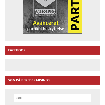
FACEBOOK
SØG PÅ BEREDSKABSINFO