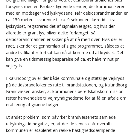
forsynes med en Brobizz-lignende sender, der kommunikerer
med en modtager ved lyskrydsene. Når deltidsbrandmanden er
ca. 150 meter – svarende til ca. 9 sekunders køretid – fra
lyskrydset, registreres det af signalanlægget, og hvis der
allerede er grønt lys, bliver dette forlænget, så
deltidsbrandmanden er sikker på at nå med over. Hvis der er
rødt, sker der et gennemløb af signalprogrammet, således at
andre trafikanter fortsat kan nå at komme ud af krydset. Det
kan give en tidsmæssig besparelse på ca. et halvt minut pr.
vejkryds.
I Kalundborg by er der både kommunale og statslige vejkryds
på deltidsbrandfolkenes rute til brandstationen, og Kalundborg
Brandvæsen ønsker, at kommunens beredskabskommission
retter henvendelse til vejmyndighederne for at få en aftale om
etablering af grønne bølger.
Et andet problem, som påvirker brandvæsenets samlede
udrykningstid negativt, er, at der de seneste år overalt i
kommunen er etableret en række hastighedsdæmpende