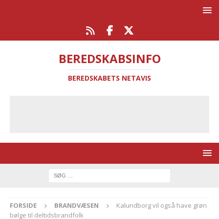
BEREDSKABSINFO
BEREDSKABETS NETAVIS
FORSIDE
BRANDVÆSEN
Kalundborg vil også have grøn
bølge til deltidsbrandfolk