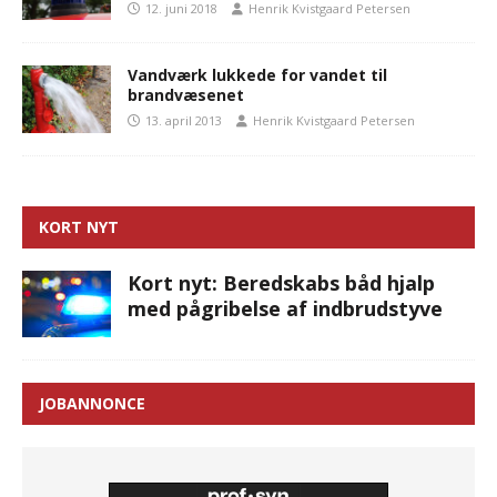
12. juni 2018
Henrik Kvistgaard Petersen
Vandværk lukkede for vandet til
brandvæsenet
13. april 2013
Henrik Kvistgaard Petersen
KORT NYT
Kort nyt: Beredskabs båd hjalp
med pågribelse af indbrudstyve
JOBANNONCE