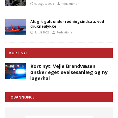
9. august 2004
Redaktionen
Alt gik galt under redningsindsats ved
drukneulykke
1. juli 2002
Redaktionen
KORT NYT
Kort nyt: Vejle Brandvæsen
ønsker eget øvelsesanlæg og ny
lagerhal
JOBANNONCE