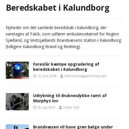
Beredskabet i Kalundborg
Nyheder om det samlede beredskab i Kalundborg, der
varetages af Falck, som udfører ambulancekørsel for Region
Sjælland, og Vestsjællands Brandvæsens station i Kalundborg
(tidligere Kalundborg Brand og Redning).
Foreslår kæmpe opgradering af
beredskabet i Kalundborg
12. juni 2018
Henrik Kvistgaard Petersen
Udrykning til drukneulykke ramt af
Murphys lov
30. juli 2013
Frank Toft
Brandvæsen vil have grøn bølge under