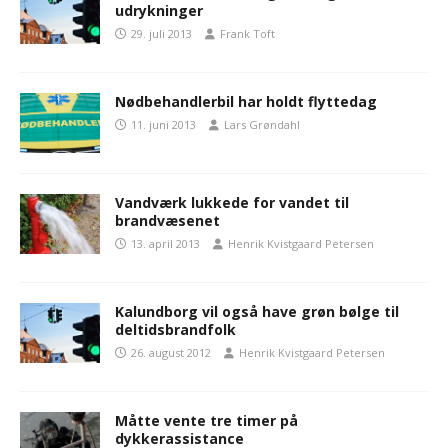
udrykninger
29. juli 2013
Frank Toft
Nødbehandlerbil har holdt flyttedag
11. juni 2013
Lars Grøndahl
Vandværk lukkede for vandet til
brandvæsenet
13. april 2013
Henrik Kvistgaard Petersen
Kalundborg vil også have grøn bølge til
deltidsbrandfolk
26. august 2012
Henrik Kvistgaard Petersen
Måtte vente tre timer på
dykkerassistance