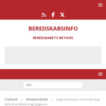
BEREDSKABSINFO
BEREDSKABETS NETAVIS
FORSIDE
BRANDVÆSEN
Køge Kommune: Kun Falck kan
løfte brandslukningsopgaven