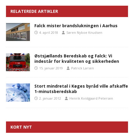
RELATEREDE ARTIKLER
Falck mister brandslukningen i Aarhus
4. april 2018
Søren Nyboe Knudsen
Østsjællands Beredskab og Falck: Vi
indestår for kvaliteten og sikkerheden
15. januar 2019
Patrick Larsen
Stort mindretal i Køges byråd ville afskaffe
1-minutsberedskab
2. januar 2012
Henrik Kvistgaard Petersen
KORT NYT