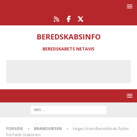
BEREDSKABSINFO
BEREDSKABETS NETAVIS
FORSIDE
BRANDVÆSEN
Køges brandberedskab flytter
fra Falck-stationen