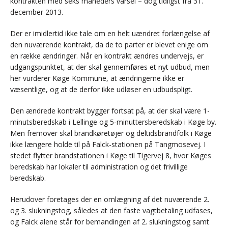
kontrakten med seks måneders varsel – dog tidligst fra 31.
december 2013.
Der er imidlertid ikke tale om en helt uændret forlængelse af
den nuværende kontrakt, da de to parter er blevet enige om
en række ændringer. Når en kontrakt ændres undervejs, er
udgangspunktet, at der skal gennemføres et nyt udbud, men
her vurderer Køge Kommune, at ændringerne ikke er
væsentlige, og at de derfor ikke udløser en udbudspligt.
Den ændrede kontrakt bygger fortsat på, at der skal være 1-
minutsberedskab i Lellinge og 5-minuttersberedskab i Køge by.
Men fremover skal brandkøretøjer og deltidsbrandfolk i Køge
ikke længere holde til på Falck-stationen på Tangmosevej. I
stedet flytter brandstationen i Køge til Tigervej 8, hvor Køges
beredskab har lokaler til administration og det frivillige
beredskab.
Herudover foretages der en omlægning af det nuværende 2.
og 3. slukningstog, således at den faste vagtbetaling udfases,
og Falck alene står for bemandingen af 2. slukningstog samt