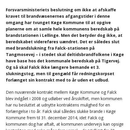
Forsvarsministeriets beslutning om ikke at afskaffe
kravet til brandvæsenernes afgangstider i denne
omgang har tvunget Køge Kommune til at opgive
planerne om at samle hele kommunens beredskab på
brandstationen i Lellinge. Men det betyder dog ikke, at
beredskabet videreføres uændret. Det er således slut
med brandslukning fra Falck-stationen på
Tangmosevej – i stedet skal deltidsbrandfolkene i Køge
have base hos det kommunale beredskab på Tigervej.
Og så skal Falck ikke længere bemande et 3.
slukningstog, men til gengæld får redningskorpset
forlænget sin kontrakt med to år uden et udbud.
Den nuværende kontrakt mellem Køge Kommune og Falck
blev indgået i 2008 og udløber ved årsskiftet, men kommunen
har nu besluttet at udnytte kontraktens mulighed for en
forlængelse i to år. Falck skal således slukke brande i Køge
Kommune frem til 31. december 2014, idet Falck og
kommunen dog har aftalt, at kommunen undervejs kan opsige