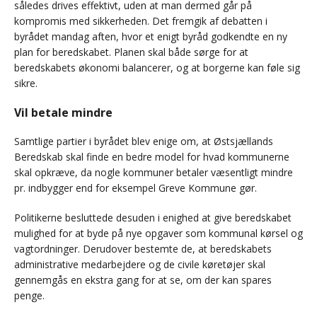
således drives effektivt, uden at man dermed går på
kompromis med sikkerheden. Det fremgik af debatten i
byrådet mandag aften, hvor et enigt byråd godkendte en ny
plan for beredskabet. Planen skal både sørge for at
beredskabets økonomi balancerer, og at borgerne kan føle sig
sikre.
Vil betale mindre
Samtlige partier i byrådet blev enige om, at Østsjællands
Beredskab skal finde en bedre model for hvad kommunerne
skal opkræve, da nogle kommuner betaler væsentligt mindre
pr. indbygger end for eksempel Greve Kommune gør.
Politikerne besluttede desuden i enighed at give beredskabet
mulighed for at byde på nye opgaver som kommunal kørsel og
vagtordninger. Derudover bestemte de, at beredskabets
administrative medarbejdere og de civile køretøjer skal
gennemgås en ekstra gang for at se, om der kan spares
penge.