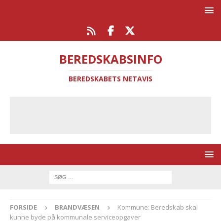
BEREDSKABSINFO
BEREDSKABETS NETAVIS
FORSIDE
BRANDVÆSEN
Kommune: Beredskab skal
kunne byde på kommunale serviceopgaver