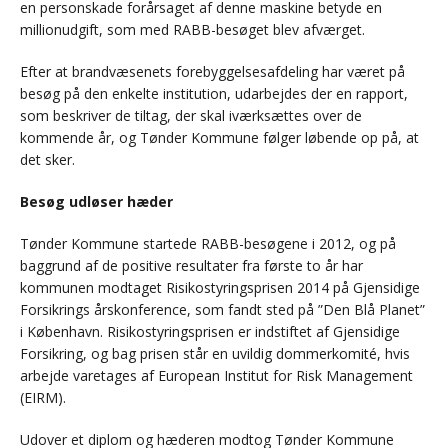
en personskade forårsaget af denne maskine betyde en
millionudgift, som med RABB-besøget blev afværget.
Efter at brandvæsenets forebyggelsesafdeling har været på
besøg på den enkelte institution, udarbejdes der en rapport,
som beskriver de tiltag, der skal iværksættes over de
kommende år, og Tønder Kommune følger løbende op på, at
det sker.
Besøg udløser hæder
Tønder Kommune startede RABB-besøgene i 2012, og på
baggrund af de positive resultater fra første to år har
kommunen modtaget Risikostyringsprisen 2014 på Gjensidige
Forsikrings årskonference, som fandt sted på ”Den Blå Planet”
i København. Risikostyringsprisen er indstiftet af Gjensidige
Forsikring, og bag prisen står en uvildig dommerkomité, hvis
arbejde varetages af European Institut for Risk Management
(EIRM).
Udover et diplom og hæderen modtog Tønder Kommune