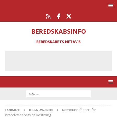
BEREDSKABSINFO
BEREDSKABETS NETAVIS
FORSIDE
BRANDVÆSEN
Kommune får pris for
brandvæsenets risikostyring