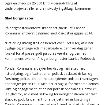
også en check på 25.000 kr. til videreudvikling af
vinderprojektet eller andre risikostyringstiltag i kommunen.
Glad borgmester
På borgmesterkontoret skaber det glæde, at Tønder
Kommune er blevet belønnet med Risikostyringspris 2014.
”Det er jeg utrolig stolt og beæret over. Det viser, at vi har
dygtige og engagerede medarbejdere, der hver dag gør en
forskel for at passe godt på vores værdier og dermed
kommunens økonomi”, siger borgmester Laurids Rudebeck.
Tønder Kommune arbejder bevidst og målrettet med
risikostyring, og afsættet er en politisk besluttet risiko- og
forsikringspolitik. ”Det er medarbejdernes indsats i hverdagen,
der bringer prisen i hus. Men det er vigtigt for medarbejdernes
virke og engagement, at de har politisk opbakning. Derfor er
jeg glad for, at vi med risiko- og forsikringspolitikken har fået
skabt et godt fundament for arbejdet med risikostyring i
Tønder Kommune og dermed også sendt et klart signal om, at