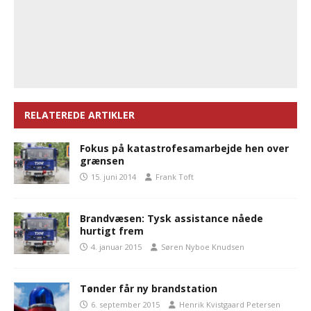
RELATEREDE ARTIKLER
Fokus på katastrofesamarbejde hen over
grænsen
15. juni 2014
Frank Toft
Brandvæsen: Tysk assistance nåede
hurtigt frem
4. januar 2015
Søren Nyboe Knudsen
Tønder får ny brandstation
6. september 2015
Henrik Kvistgaard Petersen