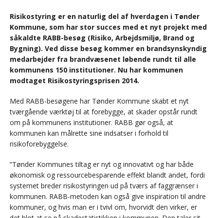
Risikostyring er en naturlig del af hverdagen i Tønder
Kommune, som har stor succes med et nyt projekt med
såkaldte RABB-besøg (Risiko, Arbejdsmiljø, Brand og
Bygning). Ved disse besøg kommer en brandsynskyndig
medarbejder fra brandvæsenet løbende rundt til alle
kommunens 150 institutioner. Nu har kommunen
modtaget Risikostyringsprisen 2014.
Med RABB-besøgene har Tønder Kommune skabt et nyt
tværgående værktøj til at forebygge, at skader opstår rundt
om på kommunens institutioner. RABB gør også, at
kommunen kan målrette sine indsatser i forhold til
risikoforebyggelse.
”Tønder Kommunes tiltag er nyt og innovativt og har både
økonomisk og ressourcebesparende effekt blandt andet, fordi
systemet breder risikostyringen ud på tværs af faggrænser i
kommunen. RABB-metoden kan også give inspiration til andre
kommuner, og hvis man er i tvivl om, hvorvidt den virker, er
det blot at se på skadestatistikken i kommunen. Den taler sit