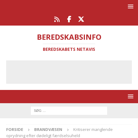
BEREDSKABSINFO
BEREDSKABETS NETAVIS
FORSIDE
BRANDVÆSEN
Kritiserer manglende
oprydning efter dødeligt færdselsuheld