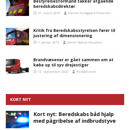
Bestyrelsesformand takker afgående
beredskabsdirektør
31. marts 2019
Henrik Kvistgaard Petersen
Kritik fra Beredskabsstyrelsen fører til
justering af dimensionering
7. januar 2016
Søren Nyboe Knudsen
Brandvæsener er gået sammen om at
købe op til syv drejestiger
13. september 2020
Redaktionen
KORT NYT
Kort nyt: Beredskabs båd hjalp
med pågribelse af indbrudstyve