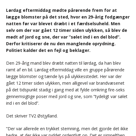
Lørdag eftermiddag mødte pårørende frem for at
lægge blomster på det sted, hvor en 29-årig fodgænger
natten før var blevet dræbt i et færdselsuheld. Men
selv om der var gået 12 timer siden ulykken, så blev de
mødt af jord og sne, der var ”sølet ind i en del blod”.
Derfor kritiserer de nu den manglende oprydning.
Politiet kalder det en fejl og beklager.
Den 29-årig mand blev dræbt natten til lørdag, da han blev
ramt af en bil. Lørdag eftermiddag ville en gruppe pårørende
lægge blomster og tænde lys på ulykkesstedet. Her var der
gået 12 timer siden ulykken, men alligevel var brandvæsenet
på det tidspunkt stadig i gang med at fylde omkring fire-seks
gennemsigtige poser med jord og sne, som ”tydeligt var sølet
ind i en del blod”.
Det skriver TV2 Østjylland.
”Der var allerede en trykket stemning, men det gjorde det ikke
bedre, at der ikke var ryddet ordentligt op. Det er simpelthen