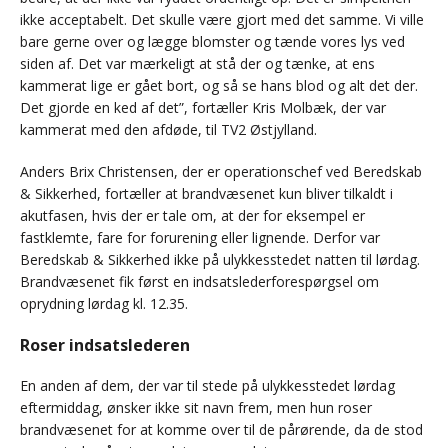
ikke acceptabelt. Det skulle være gjort med det samme. Vi ville
bare gerne over og lægge blomster og tænde vores lys ved
siden af. Det var mærkeligt at stå der og tænke, at ens
kammerat lige er gået bort, og så se hans blod og alt det der.
Det gjorde en ked af det”, fortæller Kris Molbæk, der var
kammerat med den afdøde, til TV2 Østjylland.
Anders Brix Christensen, der er operationschef ved Beredskab
& Sikkerhed, fortæller at brandvæsenet kun bliver tilkaldt i
akutfasen, hvis der er tale om, at der for eksempel er
fastklemte, fare for forurening eller lignende. Derfor var
Beredskab & Sikkerhed ikke på ulykkesstedet natten til lørdag.
Brandvæsenet fik først en indsatslederforespørgsel om
oprydning lørdag kl. 12.35.
Roser indsatslederen
En anden af dem, der var til stede på ulykkesstedet lørdag
eftermiddag, ønsker ikke sit navn frem, men hun roser
brandvæsenet for at komme over til de pårørende, da de stod