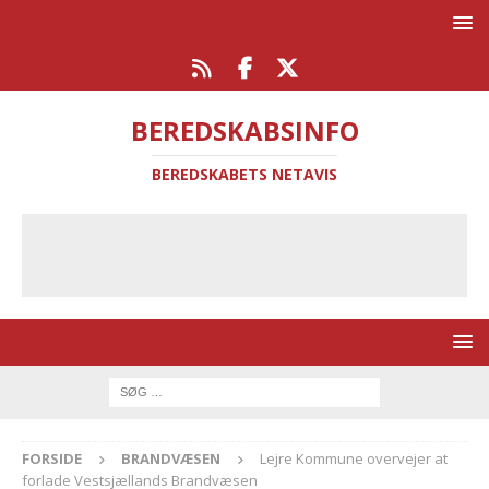
BEREDSKABSINFO
BEREDSKABETS NETAVIS
FORSIDE
BRANDVÆSEN
Lejre Kommune overvejer at
forlade Vestsjællands Brandvæsen