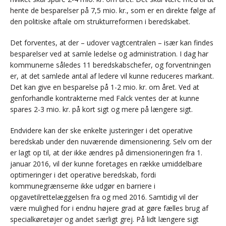
hente de besparelser på 7,5 mio. kr., som er en direkte følge af
den politiske aftale om strukturreformen i beredskabet.
Det forventes, at der – udover vagtcentralen – især kan findes
besparelser ved at samle ledelse og administration. I dag har
kommunerne således 11 beredskabschefer, og forventningen
er, at det samlede antal af ledere vil kunne reduceres markant.
Det kan give en besparelse på 1-2 mio. kr. om året. Ved at
genforhandle kontrakterne med Falck ventes der at kunne
spares 2-3 mio. kr. på kort sigt og mere på længere sigt.
Endvidere kan der ske enkelte justeringer i det operative
beredskab under den nuværende dimensionering. Selv om der
er lagt op til, at der ikke ændres på dimensioneringen fra 1.
januar 2016, vil der kunne foretages en række umiddelbare
optimeringer i det operative beredskab, fordi
kommunegrænserne ikke udgør en barriere i
opgavetilrettelæggelsen fra og med 2016. Samtidig vil der
være mulighed for i endnu højere grad at gøre fælles brug af
specialkøretøjer og andet særligt grej. På lidt længere sigt