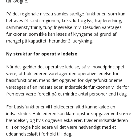
tankvogne.
På det regionale niveau samles særlige funktioner, som kun
behøves ét sted i regionen, f.eks. luft og lys, højderedning,
sammenstyrtning, tung frigørelse m.v. Desuden varetages
funktioner, som ikke kan løses af klyngerne på grund af
mangel på kapacitet, herunder 3. udrykning.
Ny struktur for operativ ledelse
Når det gælder det operative ledelse, så vil hovedprincippet
være, at holdlederen varetager den operative ledelse for
basisfunktioner, mens det opgaven for klyngefunktionerne
varetages af en indsatsleder. Indsatslederfunktionen vil derfor
fremover være fordelt på et mindre antal personer end i dag.
For basisfunktioner vil holdlederen altid kunne kalde en
indsatsleder. Holdlederen kan klare opstartsopgaver ved større
hændelser, og hvis opgaven eskalerer, træder indsatslederen
til. For nogle holdledere vil det være nødvendigt med et
uddannelsesløft i forhold til i dag.