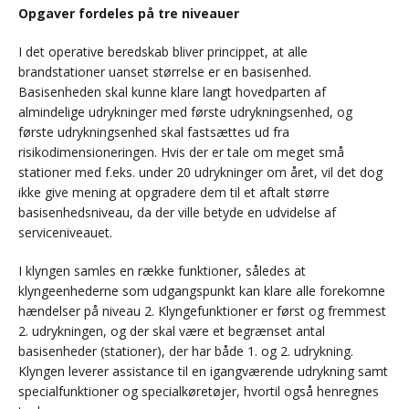
Opgaver fordeles på tre niveauer
I det operative beredskab bliver princippet, at alle
brandstationer uanset størrelse er en basisenhed.
Basisenheden skal kunne klare langt hovedparten af
almindelige udrykninger med første udrykningsenhed, og
første udrykningsenhed skal fastsættes ud fra
risikodimensioneringen. Hvis der er tale om meget små
stationer med f.eks. under 20 udrykninger om året, vil det dog
ikke give mening at opgradere dem til et aftalt større
basisenhedsniveau, da der ville betyde en udvidelse af
serviceniveauet.
I klyngen samles en række funktioner, således at
klyngeenhederne som udgangspunkt kan klare alle forekomne
hændelser på niveau 2. Klyngefunktioner er først og fremmest
2. udrykningen, og der skal være et begrænset antal
basisenheder (stationer), der har både 1. og 2. udrykning.
Klyngen leverer assistance til en igangværende udrykning samt
specialfunktioner og specialkøretøjer, hvortil også henregnes