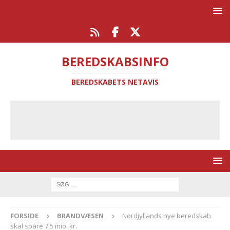
BEREDSKABSINFO
BEREDSKABETS NETAVIS
FORSIDE
BRANDVÆSEN
Nordjyllands nye beredskab
skal spare 7,5 mio. kr.