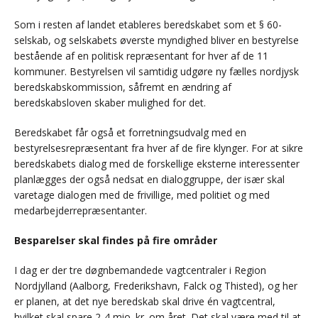
Som i resten af landet etableres beredskabet som et § 60-
selskab, og selskabets øverste myndighed bliver en bestyrelse
bestående af en politisk repræsentant for hver af de 11
kommuner. Bestyrelsen vil samtidig udgøre ny fælles nordjysk
beredskabskommission, såfremt en ændring af
beredskabsloven skaber mulighed for det.
Beredskabet får også et forretningsudvalg med en
bestyrelsesrepræsentant fra hver af de fire klynger. For at sikre
beredskabets dialog med de forskellige eksterne interessenter
planlægges der også nedsat en dialoggruppe, der især skal
varetage dialogen med de frivillige, med politiet og med
medarbejderrepræsentanter.
Besparelser skal findes på fire områder
I dag er der tre døgnbemandede vagtcentraler i Region
Nordjylland (Aalborg, Frederikshavn, Falck og Thisted), og her
er planen, at det nye beredskab skal drive én vagtcentral,
hvilket skal spare 2-4 mio. kr. om året. Det skal være med til at