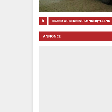
BRAND OG REDNING SØNDERJYLLAND
ANNONCE