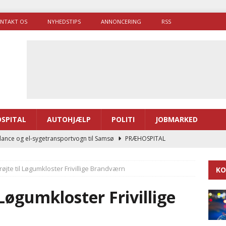
NTAKT OS
NYHEDSTIPS
ANNONCERING
RSS
SPITAL
AUTOHJÆLP
POLITI
JOBMARKED
ance og el-sygetransportvogn til Samsø
PRÆHOSPITAL
enerne brugte lidt længere tid på at komme af sted i 2025
øjte til Løgumkloster Frivillige Brandværn
KO
g politiuddannelse skal ruste betjentene til mere kompleks
Løgumkloster Frivillige
ne driver flere brandstationer, mens Falcks andel fortsætter