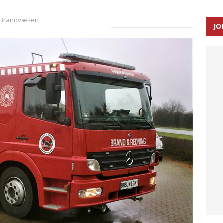
SEN
Brandvæsen
JO
 Udløb af sygetransporttilladelser kan sende 400.000 kørsler over
ITAL