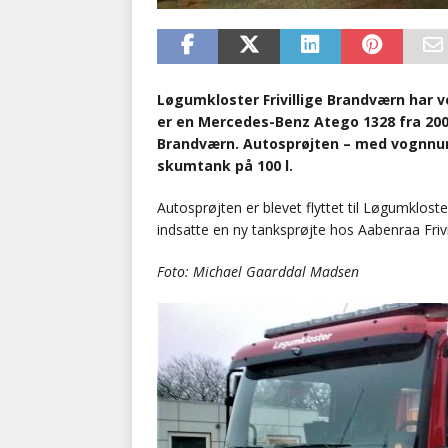
Løgumkloster Frivillige Brandværn har v
er en Mercedes-Benz Atego 1328 fra 2005,
Brandværn. Autosprøjten – med vognnum
skumtank på 100 l.
Autosprøjten er blevet flyttet til Løgumklost
indsatte en ny tanksprøjte hos Aabenraa Friv
Foto: Michael Gaarddal Madsen