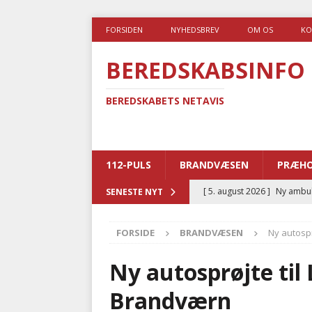
FORSIDEN
NYHEDSBREV
OM OS
KO
BEREDSKABSINFO
BEREDSKABETS NETAVIS
112-PULS
BRANDVÆSEN
PRÆHO
[ 5. august 2026 ]
Ny ambul
SENESTE NYT
[ 4. august 2026 ]
Brandvæs
FORSIDE
BRANDVÆSEN
Ny autospr
BRANDVÆSEN
[ 4. august 2026 ]
Ny treåri
Ny autosprøjte til 
kriminalitet
POLITI
Brandværn
[ 3. august 2026 ]
Kommuner