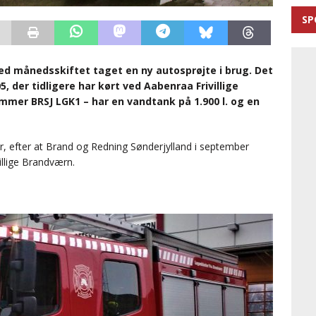
SP
ed månedsskiftet taget en ny autosprøjte i brug. Det
 der tidligere har kørt ved Aabenraa Frivillige
mer BRSJ LGK1 – har en vandtank på 1.900 l. og en
er, efter at Brand og Redning Sønderjylland i september
illige Brandværn.