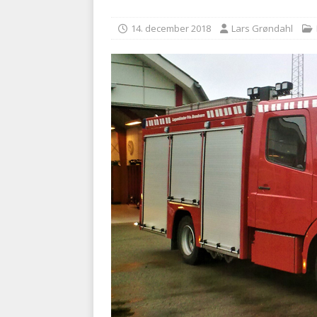
med at falde
BRANDVÆ
14. december 2018
Lars Grøndahl
[ 5. august 2026 ]
Advarer:
i det offentlige
PRÆHOSP