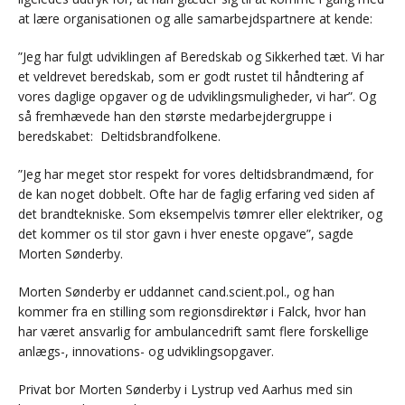
at lære organisationen og alle samarbejdspartnere at kende:
”Jeg har fulgt udviklingen af Beredskab og Sikkerhed tæt. Vi har
et veldrevet beredskab, som er godt rustet til håndtering af
vores daglige opgaver og de udviklingsmuligheder, vi har”. Og
så fremhævede han den største medarbejdergruppe i
beredskabet: Deltidsbrandfolkene.
”Jeg har meget stor respekt for vores deltidsbrandmænd, for
de kan noget dobbelt. Ofte har de faglig erfaring ved siden af
det brandtekniske. Som eksempelvis tømrer eller elektriker, og
det kommer os til stor gavn i hver eneste opgave”, sagde
Morten Sønderby.
Morten Sønderby er uddannet cand.scient.pol., og han
kommer fra en stilling som regionsdirektør i Falck, hvor han
har været ansvarlig for ambulancedrift samt flere forskellige
anlægs-, innovations- og udviklingsopgaver.
Privat bor Morten Sønderby i Lystrup ved Aarhus med sin