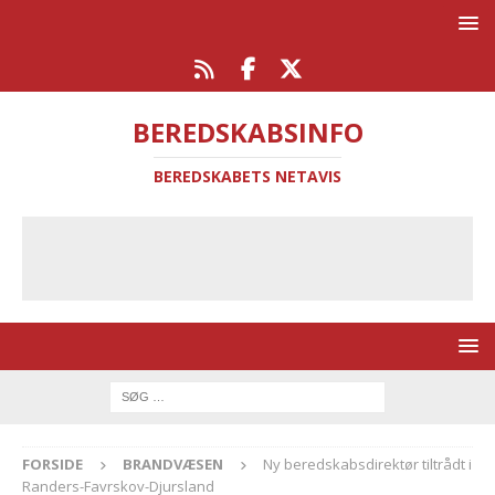
BEREDSKABSINFO
BEREDSKABETS NETAVIS
FORSIDE
BRANDVÆSEN
Ny beredskabsdirektør tiltrådt i
Randers-Favrskov-Djursland