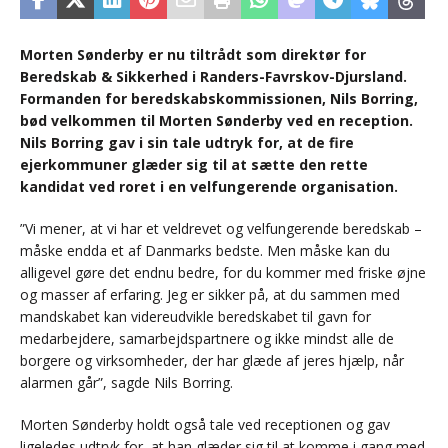
Morten Sønderby er nu tiltrådt som direktør for
Beredskab & Sikkerhed i Randers-Favrskov-Djursland.
Formanden for beredskabskommissionen, Nils Borring,
bød velkommen til Morten Sønderby ved en reception.
Nils Borring gav i sin tale udtryk for, at de fire
ejerkommuner glæder sig til at sætte den rette
kandidat ved roret i en velfungerende organisation.
”Vi mener, at vi har et veldrevet og velfungerende beredskab –
måske endda et af Danmarks bedste. Men måske kan du
alligevel gøre det endnu bedre, for du kommer med friske øjne
og masser af erfaring. Jeg er sikker på, at du sammen med
mandskabet kan videreudvikle beredskabet til gavn for
medarbejdere, samarbejdspartnere og ikke mindst alle de
borgere og virksomheder, der har glæde af jeres hjælp, når
alarmen går”, sagde Nils Borring.
Morten Sønderby holdt også tale ved receptionen og gav
ligeledes udtryk for, at han glæder sig til at komme i gang med