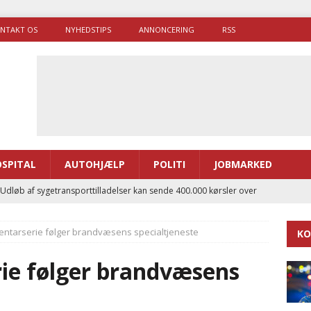
NTAKT OS
NYHEDSTIPS
ANNONCERING
RSS
SPITAL
AUTOHJÆLP
POLITI
JOBMARKED
 Udløb af sygetransporttilladelser kan sende 400.000 kørsler over
ITAL
ntarserie følger brandvæsens specialtjeneste
KO
ance og el-sygetransportvogn til Samsø
PRÆHOSPITAL
enerne brugte lidt længere tid på at komme af sted i 2025
ie følger brandvæsens
g politiuddannelse skal ruste betjentene til mere kompleks