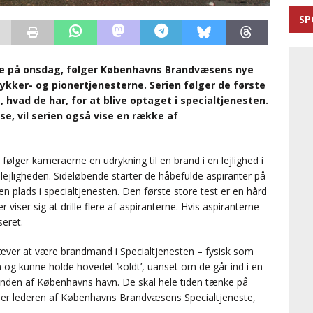
SP
re på onsdag, følger Københavns Brandvæsens nye
ykker- og pionertjenesterne. Serien følger de første
lt, hvad de har, for at blive optaget i specialtjenesten.
e, vil serien også vise en række af
 følger kameraerne en udrykning til en brand i en lejlighed i
ejligheden. Sideløbende starter de håbefulde aspiranter på
n plads i specialtjenesten. Den første store test er en hård
r viser sig at drille flere af aspiranterne. Hvis aspiranterne
seret.
ræver at være brandmand i Specialtjenesten – fysisk som
g kunne holde hovedet ’koldt’, uanset om de går ind i en
bunden af Københavns havn. De skal hele tiden tænke på
ller lederen af Københavns Brandvæsens Specialtjeneste,