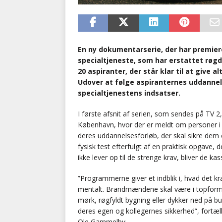
En ny dokumentarserie, der har premie
specialtjeneste, som har erstattet røgd
20 aspiranter, der står klar til at give a
Udover at følge aspiranternes uddannels
specialtjenestens indsatser.
I første afsnit af serien, som sendes på TV 2,
København, hvor der er meldt om personer i l
deres uddannelsesforløb, der skal sikre dem e
fysisk test efterfulgt af en praktisk opgave, de
ikke lever op til de strenge krav, bliver de kas
”Programmerne giver et indblik i, hvad det k
mentalt. Brandmændene skal være i topform o
mørk, røgfyldt bygning eller dykker ned på 
deres egen og kollegernes sikkerhed”, fortæ
Ole Gammelby.