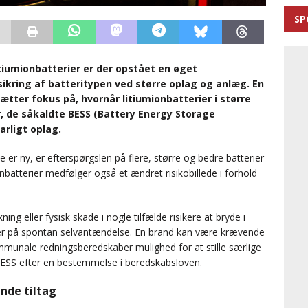
SP
tiumionbatterier er der opstået en øget
ikring af batteritypen ved større oplag og anlæg. En
ætter fokus på, hvornår litiumionbatterier i større
, de såkaldte BESS (Battery Energy Storage
rligt oplag.
 er ny, er efterspørgslen på flere, større og bedre batterier
nbatterier medfølger også et ændret risikobillede i forhold
ng eller fysisk skade i nogle tilfælde risikere at bryde i
er på spontan selvantændelse. En brand kan være krævende
mmunale redningsberedskaber mulighed for at stille særlige
g BESS efter en bestemmelse i beredskabsloven.
nde tiltag