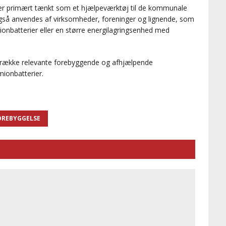
 er primært tænkt som et hjælpeværktøj til de kommunale
så anvendes af virksomheder, foreninger og lignende, som
umionbatterier eller en større energilagringsenhed med
n række relevante forebyggende og afhjælpende
umionbatterier.
REBYGGELSE