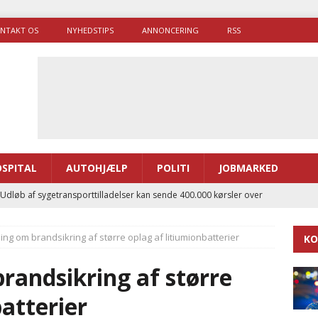
NTAKT OS
NYHEDSTIPS
ANNONCERING
RSS
SPITAL
AUTOHJÆLP
POLITI
JOBMARKED
 Udløb af sygetransporttilladelser kan sende 400.000 kørsler over
ITAL
ing om brandsikring af større oplag af litiumionbatterier
KO
ance og el-sygetransportvogn til Samsø
PRÆHOSPITAL
enerne brugte lidt længere tid på at komme af sted i 2025
randsikring af større
batterier
g politiuddannelse skal ruste betjentene til mere kompleks