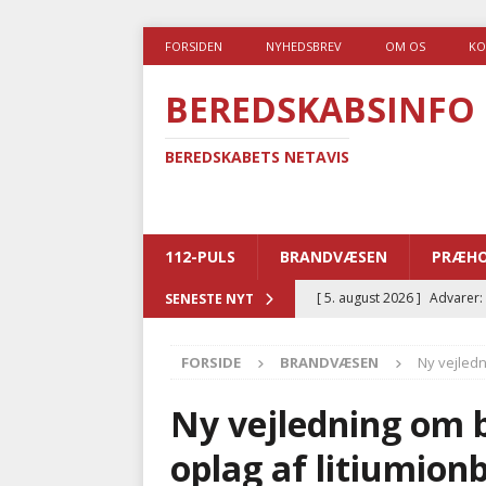
FORSIDEN
NYHEDSBREV
OM OS
KO
BEREDSKABSINFO
BEREDSKABETS NETAVIS
112-PULS
BRANDVÆSEN
PRÆHO
[ 5. august 2026 ]
Advarer:
SENESTE NYT
i det offentlige
PRÆHOSP
FORSIDE
BRANDVÆSEN
Ny vejledn
[ 5. august 2026 ]
Ny ambul
[ 4. august 2026 ]
Brandvæs
Ny vejledning om b
BRANDVÆSEN
oplag af litiumion
[ 4. august 2026 ]
Ny treåri