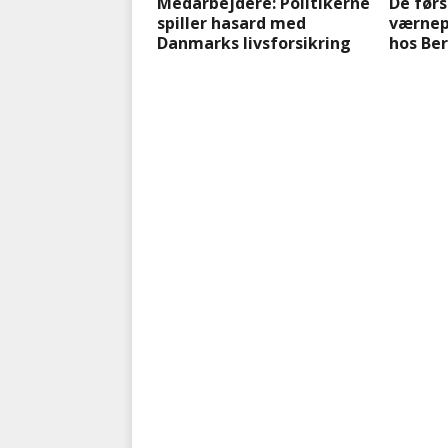
Medarbejdere: Politikerne
De førs
spiller hasard med
værnepl
Danmarks livsforsikring
hos Be