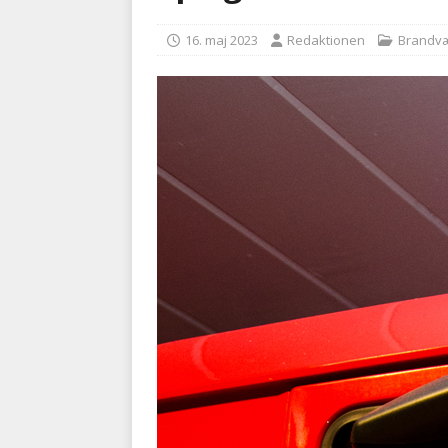
kriminalitet
POLITI
16. maj 2023
Redaktionen
Brandv
[ 6. august 2026 ]
Brandvæs
BRANDVÆSEN