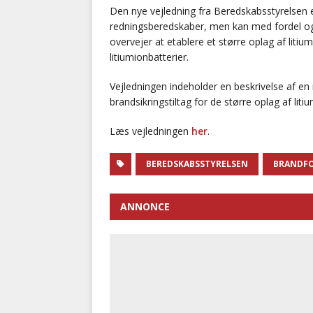
Den nye vejledning fra Beredskabsstyrelsen
redningsberedskaber, men kan med fordel og
overvejer at etablere et større oplag af liti
litiumionbatterier.
Vejledningen indeholder en beskrivelse af e
brandsikringstiltag for de større oplag af liti
Læs vejledningen
her
.
BEREDSKABSSTYRELSEN
BRANDFO
ANNONCE