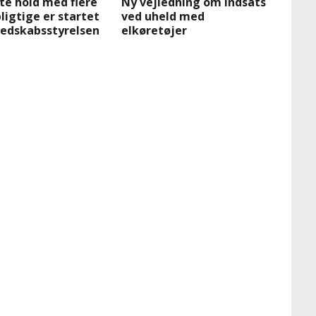
te hold med flere
Ny vejledning om indsats
igtige er startet
ved uheld med
redskabsstyrelsen
elkøretøjer