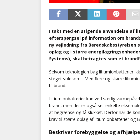
I takt med en stigende anvendelse af li
efterspørgsel på information om brands
ny vejledning fra Beredskabsstyrelsen s
oplag og i større energilagringsenheder
Systems), skal betragtes som et brandfa
Selvom teknologien bag litiumionbatterier ikke
steget voldsomt. Med flere og større litiumio
til brand.
Litiumionbatterier kan ved særlig varmepåvirkni
brand, men der er også set enkelte eksempl
at begrænse og få slukket. Derfor har de ko
krav til større oplag af litiumionbatterier o
Beskriver forebyggelse og afhjælpe