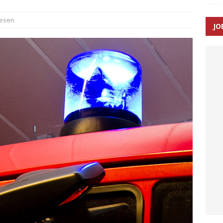
æsen
JO
enernes gennemsnitlige responstid steg med 9 sekunder i 2025