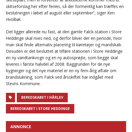
skitseforslag her efter ferien, så der formentlig kan træffes en
beslutningen i løbet af august eller september”, siger Kim
Hvolbøl.
Det ligger allerede nu fast, at den gamle Falck-station i Store
Heddinge skal rives ned, og derfor bliver der en periode, hvor
man skal finde alternativ placering til køretøjer og mandskab.
Desuden er det besluttet at tilføre stationen i Store Heddinge
en ny vandtankvogn og en ny autosprøjte, som begge skal
leveres i første halvdel af 2008. Baggrunden for de nye
bygninger og det nye materiel er en ny fem-årig aftale om
brandslukning, som Falck ved årsskiftet har indgået med
Stevns Kommune.
BEREDSKABET I HÅRLEV
BEREDSKABET I STORE HEDDINGE
ANNONCE