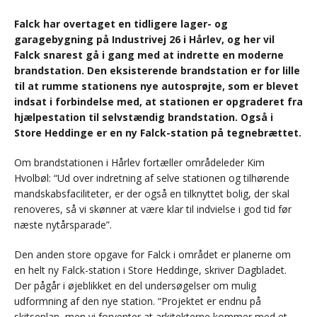
Falck har overtaget en tidligere lager- og
garagebygning på Industrivej 26 i Hårlev, og her vil
Falck snarest gå i gang med at indrette en moderne
brandstation. Den eksisterende brandstation er for lille
til at rumme stationens nye autosprøjte, som er blevet
indsat i forbindelse med, at stationen er opgraderet fra
hjælpestation til selvstændig brandstation. Også i
Store Heddinge er en ny Falck-station på tegnebrættet.
Om brandstationen i Hårlev fortæller områdeleder Kim
Hvolbøl: “Ud over indretning af selve stationen og tilhørende
mandskabsfaciliteter, er der også en tilknyttet bolig, der skal
renoveres, så vi skønner at være klar til indvielse i god tid før
næste nytårsparade”.
Den anden store opgave for Falck i området er planerne om
en helt ny Falck-station i Store Heddinge, skriver Dagbladet.
Der pågår i øjeblikket en del undersøgelser om mulig
udformning af den nye station. “Projektet er endnu på
skitseplan, men vi forventer at arkitekterne kommer med et