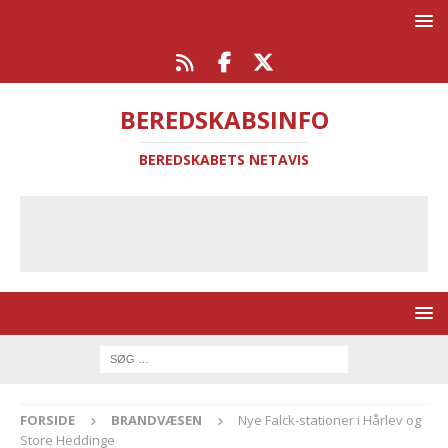
BEREDSKABSINFO
BEREDSKABETS NETAVIS
FORSIDE
BRANDVÆSEN
Nye Falck-stationer i Hårlev og
Store Heddinge