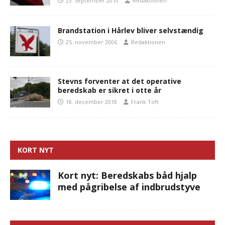
23. september 2010
Redaktionen
Brandstation i Hårlev bliver selvstændig
25. november 2006
Redaktionen
Stevns forventer at det operative
beredskab er sikret i otte år
18. december 2018
Frank Toft
KORT NYT
Kort nyt: Beredskabs båd hjalp
med pågribelse af indbrudstyve