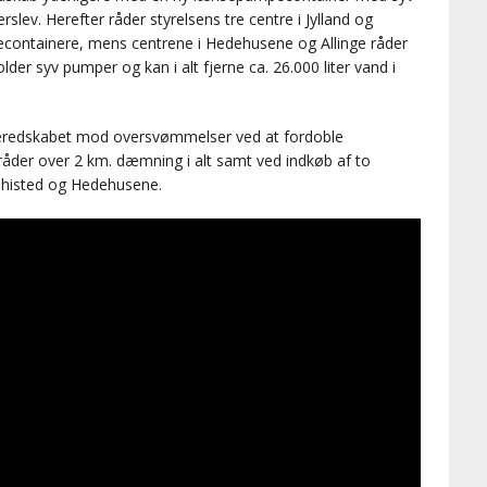
lev. Herefter råder styrelsens tre centre i Jylland og
containere, mens centrene i Hedehusene og Allinge råder
der syv pumper og kan i alt fjerne ca. 26.000 liter vand i
 beredskabet mod oversvømmelser ved at fordoble
åder over 2 km. dæmning i alt samt ved indkøb af to
Thisted og Hedehusene.