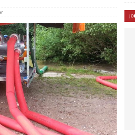
ance og el-sygetransportvogn til Samsø
PRÆHOSPITAL
en
JO
n: Tilbud på patienttransport kunne ikke ændres efter
TAL