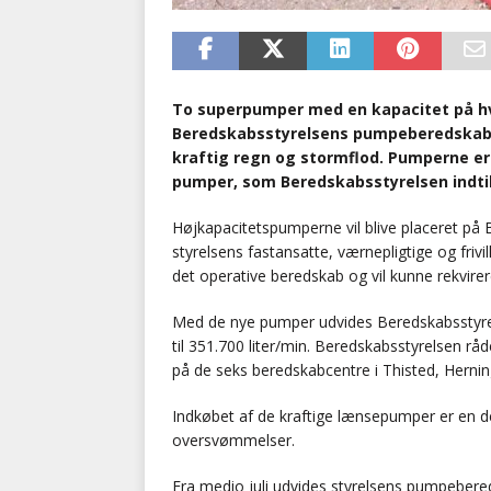
To superpumper med en kapacitet på hver
Beredskabsstyrelsens pumpeberedskab,
kraftig regn og stormflod. Pumperne er
pumper, som Beredskabsstyrelsen indtil
Højkapacitetspumperne vil blive placeret på
styrelsens fastansatte, værnepligtige og frivi
det operative beredskab og vil kunne rekvire
Med de nye pumper udvides Beredskabsstyrel
til 351.700 liter/min. Beredskabsstyrelsen rå
på de seks beredskabcentre i Thisted, Herni
Indkøbet af de kraftige lænsepumper er en de
oversvømmelser.
Fra medio juli udvides styrelsens pumpeber