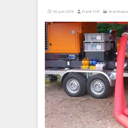
[ 5. august 2026 ]
Ny ambul
30. juni 2016
Frank Toft
Brandvæs
[ 8. august 2026 ]
Klagenæv
tilbudsfristen
PRÆHOSPI