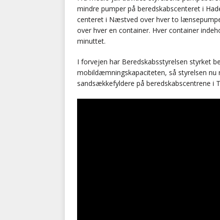
mindre pumper på beredskabscenteret i Haders
centeret i Næstved over hver to lænsepumpe
over hver en container. Hver container indehol
minuttet.
I forvejen har Beredskabsstyrelsen styrket
mobildæmningskapaciteten, så styrelsen nu r
sandsækkefyldere på beredskabscentrene i 