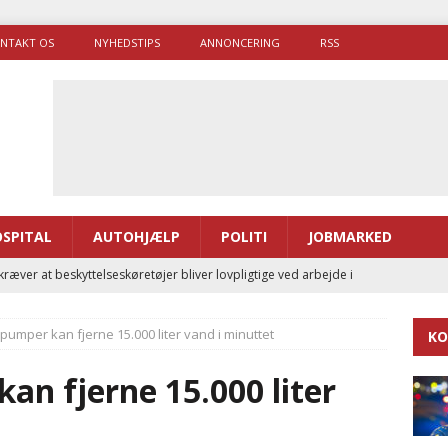
NTAKT OS
NYHEDSTIPS
ANNONCERING
RSS
SPITAL
AUTOHJÆLP
POLITI
JOBMARKED
ræver at beskyttelseskøretøjer bliver lovpligtige ved arbejde i
umper kan fjerne 15.000 liter vand i minuttet
KO
enernes gennemsnitlige responstid steg med 9 sekunder i 2025
n fjerne 15.000 liter
 Udløb af sygetransporttilladelser kan sende 400.000 kørsler over
ITAL