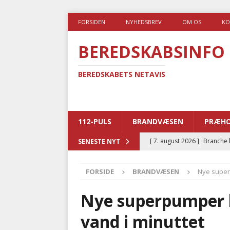
FORSIDEN
NYHEDSBREV
OM OS
KO
BEREDSKABSINFO
BEREDSKABETS NETAVIS
112-PULS
BRANDVÆSEN
PRÆHO
[ 7. august 2026 ]
Branche k
SENESTE NYT
nødsporet
AUTOHJÆLP
FORSIDE
BRANDVÆSEN
Nye superp
[ 6. august 2026 ]
Brandvæs
BRANDVÆSEN
Nye superpumper ka
[ 5. august 2026 ]
Advarer:
vand i minuttet
i det offentlige
PRÆHOSP