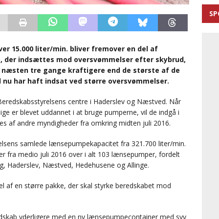
SP
 15.000 liter/min. bliver fremover en del af
 der indsættes mod oversvømmelser efter skybrud,
 næsten tre gange kraftigere end de største af de
 nu har haft indsat ved større oversvømmelser.
 Beredskabsstyrelsens centre i Haderslev og Næstved. Når
llige er blevet uddannet i at bruge pumperne, vil de indgå i
res af andre myndigheder fra omkring midten juli 2016.
sens samlede lænsepumpekapacitet fra 321.700 liter/min.
der fra medio juli 2016 over i alt 103 lænsepumper, fordelt
ng, Haderslev, Næstved, Hedehusene og Allinge.
l af en større pakke, der skal styrke beredskabet mod
edskab yderligere med en ny lænsepumpecontainer med syv