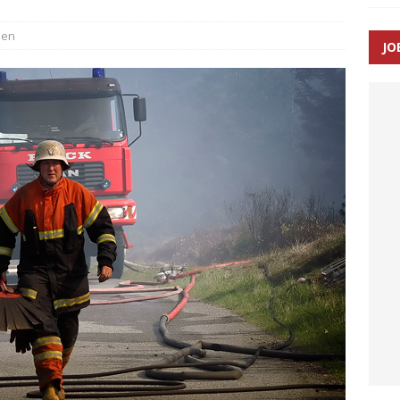
sen
JO
ræver at beskyttelseskøretøjer bliver lovpligtige ved arbejde i