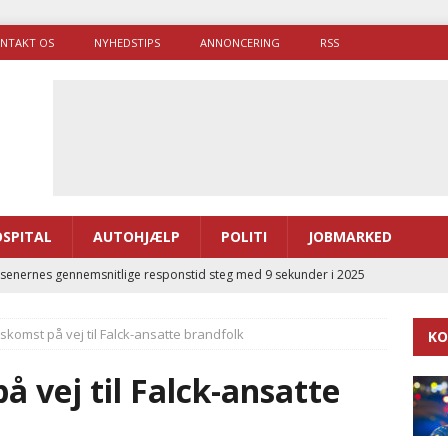
NTAKT OS
NYHEDSTIPS
ANNONCERING
RSS
SPITAL
AUTOHJÆLP
POLITI
JOBMARKED
enernes gennemsnitlige responstid steg med 9 sekunder i 2025
komst på vej til Falck-ansatte brandfolk
KO
 Udløb af sygetransporttilladelser kan sende 400.000 kørsler over
ITAL
 vej til Falck-ansatte
ance og el-sygetransportvogn til Samsø
PRÆHOSPITAL
enerne brugte lidt længere tid på at komme af sted i 2025