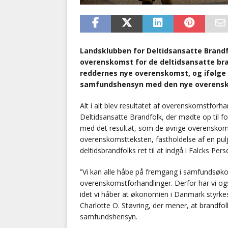
Landsklubben for Deltidsansatte Brandfo
overenskomst for de deltidsansatte br
reddernes nye overenskomst, og ifølge
samfundshensyn med den nye overens
Alt i alt blev resultatet af overenskomstfor
Deltidsansatte Brandfolk, der mødte op til 
med det resultat, som de øvrige overenskomst
overenskomstteksten, fastholdelse af en pulje
deltidsbrandfolks ret til at indgå i Falcks Pe
”Vi kan alle håbe på fremgang i samfundsøk
overenskomstforhandlinger. Derfor har vi og
idet vi håber at økonomien i Danmark styrkes
Charlotte O. Støvring, der mener, at brandf
samfundshensyn.