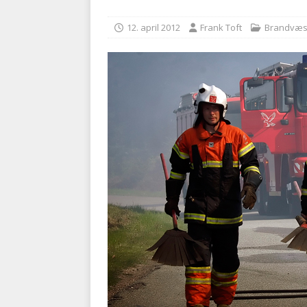
BRANDVÆSEN
12. april 2012
Frank Toft
Brandvæ
[ 7. august 2026 ]
Branche k
nødsporet
AUTOHJÆLP