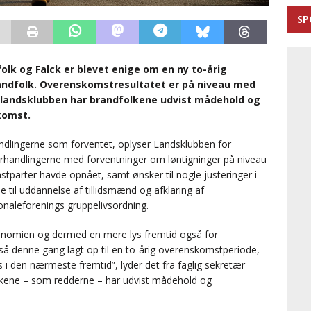
SP
lk og Falck er blevet enige om en ny to-årig
andfolk. Overenskomstresultatet er på niveau med
 landsklubben har brandfolkene udvist mådehold og
komst.
handlingerne som forventet, oplyser Landsklubben for
forhandlingerne med forventninger om løntigninger på niveau
parter havde opnået, samt ønsker til nogle justeringer i
 til uddannelse af tillidsmænd og afklaring af
rsonaleforenings gruppelivsordning.
onomien og dermed en mere lys fremtid også for
så denne gang lagt op til en to-årig overenskomstperiode,
 i den nærmeste fremtid”, lyder det fra faglig sekretær
olkene – som redderne – har udvist mådehold og