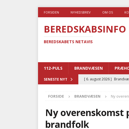
FORSIDEN
NYHEDSBREV
OM OS
KO
BEREDSKABSINFO
BEREDSKABETS NETAVIS
112-PULS
BRANDVÆSEN
PRÆHO
[ 6. august 2026 ]
Brandvæs
SENESTE NYT
BRANDVÆSEN
FORSIDE
BRANDVÆSEN
Ny overens
[ 5. august 2026 ]
Advarer:
i det offentlige
PRÆHOSP
Ny overenskomst på
[ 5. august 2026 ]
Ny ambul
brandfolk
[ 4. august 2026 ]
Brandvæs