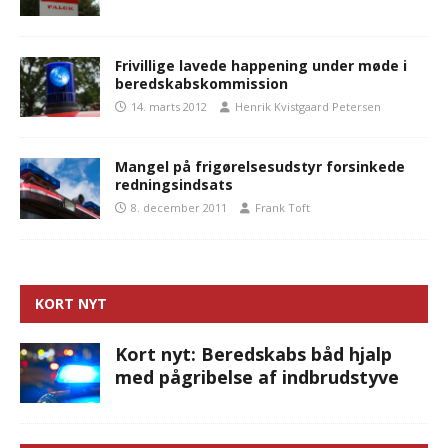
Frivillige lavede happening under møde i
beredskabskommission
14. marts 2012
Henrik Kvistgaard Petersen
Mangel på frigørelsesudstyr forsinkede
redningsindsats
8. december 2011
Frank Toft
KORT NYT
Kort nyt: Beredskabs båd hjalp
med pågribelse af indbrudstyve