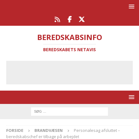
BEREDSKABSINFO
BEREDSKABETS NETAVIS
FORSIDE
BRANDVÆSEN
Personalesag afsluttet –
beredskabschef er tilbage på arbejdet