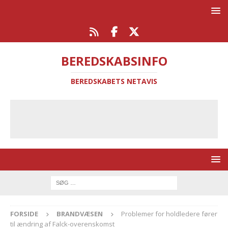
BEREDSKABSINFO
BEREDSKABETS NETAVIS
FORSIDE
BRANDVÆSEN
Problemer for holdledere fører
til ændring af Falck-overenskomst