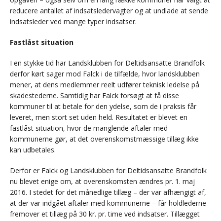
reducere antallet af indsatsledervagter og at undlade at sende
indsatsleder ved mange typer indsatser.
Fastlåst situation
I en stykke tid har Landsklubben for Deltidsansatte Brandfolk
derfor kørt sager mod Falck i de tilfælde, hvor landsklubben
mener, at dens medlemmer reelt udfører teknisk ledelse på
skadestederne. Samtidig har Falck forsøgt at få disse
kommuner til at betale for den ydelse, som de i praksis får
leveret, men stort set uden held. Resultatet er blevet en
fastlåst situation, hvor de manglende aftaler med
kommunerne gør, at det overenskomstmæssige tillæg ikke
kan udbetales.
Derfor er Falck og Landsklubben for Deltidsansatte Brandfolk
nu blevet enige om, at overenskomsten ændres pr. 1. maj
2016. I stedet for det månedlige tillæg – der var afhængigt af,
at der var indgået aftaler med kommunerne – får holdlederne
fremover et tillæg på 30 kr. pr. time ved indsatser. Tillægget