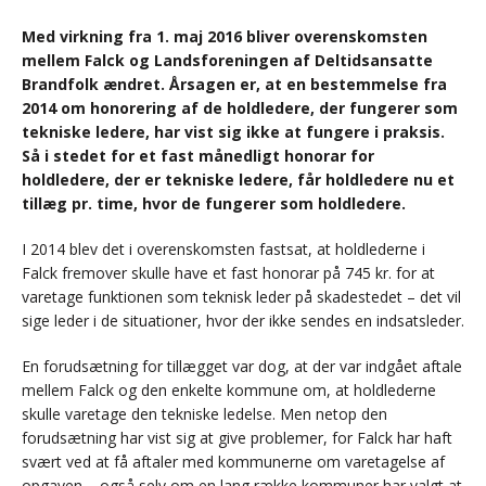
Med virkning fra 1. maj 2016 bliver overenskomsten
mellem Falck og Landsforeningen af Deltidsansatte
Brandfolk ændret. Årsagen er, at en bestemmelse fra
2014 om honorering af de holdledere, der fungerer som
tekniske ledere, har vist sig ikke at fungere i praksis.
Så i stedet for et fast månedligt honorar for
holdledere, der er tekniske ledere, får holdledere nu et
tillæg pr. time, hvor de fungerer som holdledere.
I 2014 blev det i overenskomsten fastsat, at holdlederne i
Falck fremover skulle have et fast honorar på 745 kr. for at
varetage funktionen som teknisk leder på skadestedet – det vil
sige leder i de situationer, hvor der ikke sendes en indsatsleder.
En forudsætning for tillægget var dog, at der var indgået aftale
mellem Falck og den enkelte kommune om, at holdlederne
skulle varetage den tekniske ledelse. Men netop den
forudsætning har vist sig at give problemer, for Falck har haft
svært ved at få aftaler med kommunerne om varetagelse af
opgaven – også selv om en lang række kommuner har valgt at