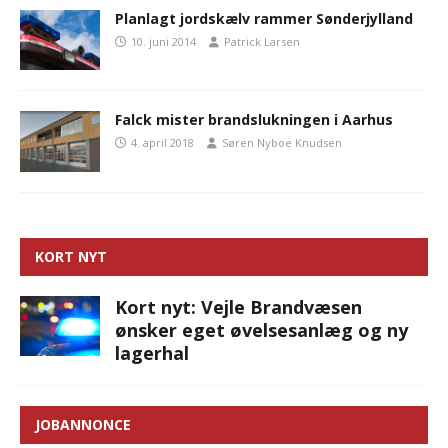
Planlagt jordskælv rammer Sønderjylland
10. juni 2014
Patrick Larsen
Falck mister brandslukningen i Aarhus
4. april 2018
Søren Nyboe Knudsen
KORT NYT
Kort nyt: Vejle Brandvæsen
ønsker eget øvelsesanlæg og ny
lagerhal
JOBANNONCE