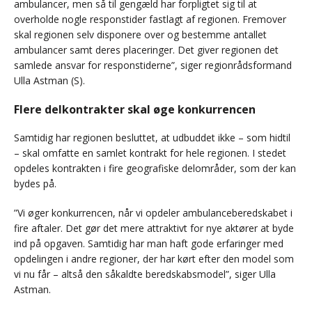
ambulancer, men så til gengæld har forpligtet sig til at
overholde nogle responstider fastlagt af regionen. Fremover
skal regionen selv disponere over og bestemme antallet
ambulancer samt deres placeringer. Det giver regionen det
samlede ansvar for responstiderne”, siger regionrådsformand
Ulla Astman (S).
Flere delkontrakter skal øge konkurrencen
Samtidig har regionen besluttet, at udbuddet ikke – som hidtil
– skal omfatte en samlet kontrakt for hele regionen. I stedet
opdeles kontrakten i fire geografiske delområder, som der kan
bydes på.
”Vi øger konkurrencen, når vi opdeler ambulanceberedskabet i
fire aftaler. Det gør det mere attraktivt for nye aktører at byde
ind på opgaven. Samtidig har man haft gode erfaringer med
opdelingen i andre regioner, der har kørt efter den model som
vi nu får – altså den såkaldte beredskabsmodel”, siger Ulla
Astman.