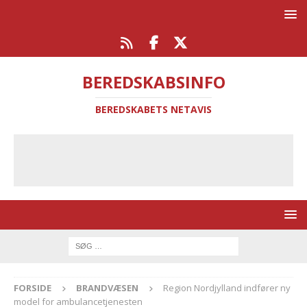
BEREDSKABSINFO
BEREDSKABETS NETAVIS
FORSIDE
BRANDVÆSEN
Region Nordjylland indfører ny
model for ambulancetjenesten