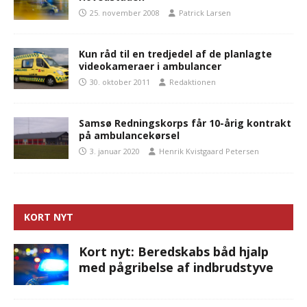
25. november 2008
Patrick Larsen
Kun råd til en tredjedel af de planlagte
videokameraer i ambulancer
30. oktober 2011
Redaktionen
Samsø Redningskorps får 10-årig kontrakt
på ambulancekørsel
3. januar 2020
Henrik Kvistgaard Petersen
KORT NYT
Kort nyt: Beredskabs båd hjalp
med pågribelse af indbrudstyve