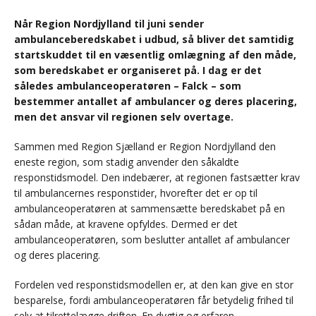
Når Region Nordjylland til juni sender
ambulanceberedskabet i udbud, så bliver det samtidig
startskuddet til en væsentlig omlægning af den måde,
som beredskabet er organiseret på. I dag er det
således ambulanceoperatøren – Falck – som
bestemmer antallet af ambulancer og deres placering,
men det ansvar vil regionen selv overtage.
Sammen med Region Sjælland er Region Nordjylland den
eneste region, som stadig anvender den såkaldte
responstidsmodel. Den indebærer, at regionen fastsætter krav
til ambulancernes responstider, hvorefter det er op til
ambulanceoperatøren at sammensætte beredskabet på en
sådan måde, at kravene opfyldes. Dermed er det
ambulanceoperatøren, som beslutter antallet af ambulancer
og deres placering.
Fordelen ved responstidsmodellen er, at den kan give en stor
besparelse, fordi ambulanceoperatøren får betydelig frihed til
selv at tilrettelægge driften. En dygtig og erfaren