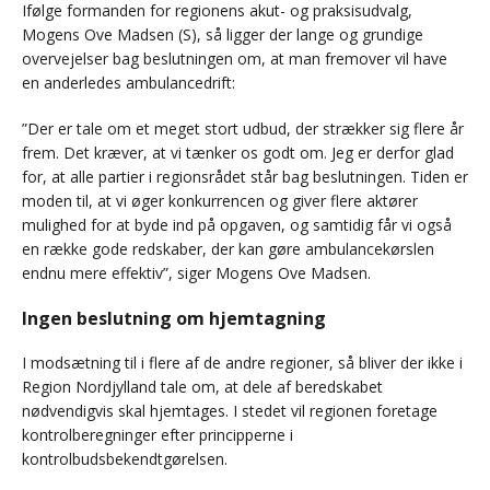
Ifølge formanden for regionens akut- og praksisudvalg,
Mogens Ove Madsen (S), så ligger der lange og grundige
overvejelser bag beslutningen om, at man fremover vil have
en anderledes ambulancedrift:
”Der er tale om et meget stort udbud, der strækker sig flere år
frem. Det kræver, at vi tænker os godt om. Jeg er derfor glad
for, at alle partier i regionsrådet står bag beslutningen. Tiden er
moden til, at vi øger konkurrencen og giver flere aktører
mulighed for at byde ind på opgaven, og samtidig får vi også
en række gode redskaber, der kan gøre ambulancekørslen
endnu mere effektiv”, siger Mogens Ove Madsen.
Ingen beslutning om hjemtagning
I modsætning til i flere af de andre regioner, så bliver der ikke i
Region Nordjylland tale om, at dele af beredskabet
nødvendigvis skal hjemtages. I stedet vil regionen foretage
kontrolberegninger efter principperne i
kontrolbudsbekendtgørelsen.