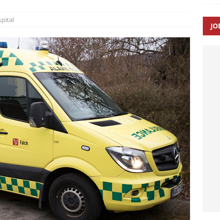
pital
JO
enernes gennemsnitlige responstid steg med 9 sekunder i 2025