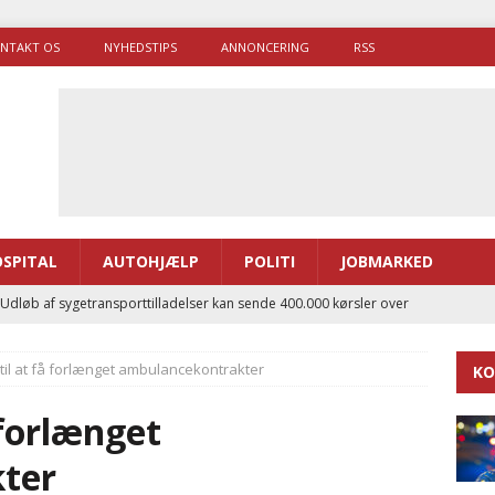
NTAKT OS
NYHEDSTIPS
ANNONCERING
RSS
SPITAL
AUTOHJÆLP
POLITI
JOBMARKED
 Udløb af sygetransporttilladelser kan sende 400.000 kørsler over
ITAL
 til at få forlænget ambulancekontrakter
KO
ance og el-sygetransportvogn til Samsø
PRÆHOSPITAL
enerne brugte lidt længere tid på at komme af sted i 2025
å forlænget
ter
g politiuddannelse skal ruste betjentene til mere kompleks