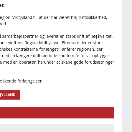
et
ion Midtjylland til, at der har været høj driftssikkerhed,
hed.
amarbejdspartner og leveret en stabil drift af høj kvalitet,
ancedriften i Region Midtjylland. Eftersom der er stor
nskes kontrakterne forlænget”, anfører regionen, der
 med en længere driftsperiode end fem år for at opbygge
de med en operatør, herunder at skabe gode forudsætninger
 godkende forlængelsen.
TJYLLAND