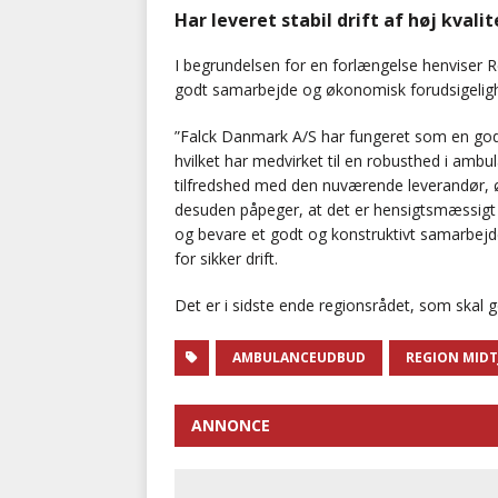
Har leveret stabil drift af høj kvalit
I begrundelsen for en forlængelse henviser Reg
godt samarbejde og økonomisk forudsigelig
”Falck Danmark A/S har fungeret som en god s
hvilket har medvirket til en robusthed i ambul
tilfredshed med den nuværende leverandør, ø
desuden påpeger, at det er hensigtsmæssigt
og bevare et godt og konstruktivt samarbej
for sikker drift.
Det er i sidste ende regionsrådet, som skal
AMBULANCEUDBUD
REGION MID
ANNONCE