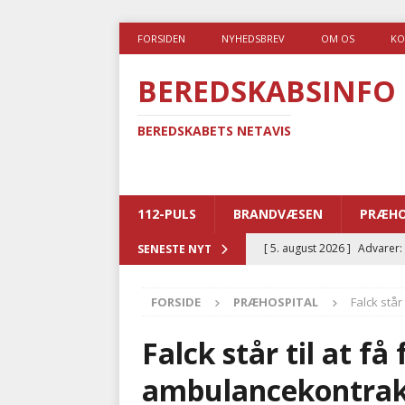
FORSIDEN
NYHEDSBREV
OM OS
KO
BEREDSKABSINFO
BEREDSKABETS NETAVIS
112-PULS
BRANDVÆSEN
PRÆHO
[ 5. august 2026 ]
Advarer:
SENESTE NYT
i det offentlige
PRÆHOSP
FORSIDE
PRÆHOSPITAL
Falck står
[ 5. august 2026 ]
Ny ambul
[ 4. august 2026 ]
Brandvæs
Falck står til at f
BRANDVÆSEN
ambulancekontrak
[ 4. august 2026 ]
Ny treåri