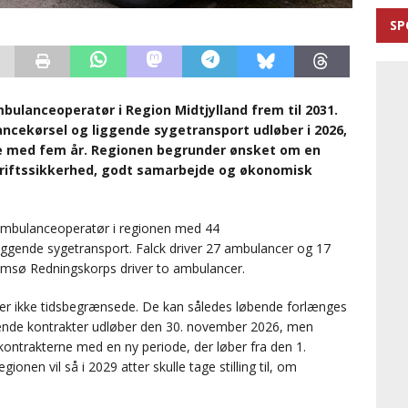
SP
bulanceoperatør i Region Midtjylland frem til 2031.
cekørsel og liggende sygetransport udløber i 2026,
e med fem år. Regionen begrunder ønsket om en
driftssikkerhed, godt samarbejde og økonomisk
e ambulanceoperatør i regionen med 44
iggende sygetransport. Falck driver 27 ambulancer og 17
Samsø Redningskorps driver to ambulancer.
r ikke tidsbegrænsede. De kan således løbende forlænges
ende kontrakter udløber den 30. november 2026, men
kontrakterne med en ny periode, der løber fra den 1.
nen vil så i 2029 atter skulle tage stilling til, om