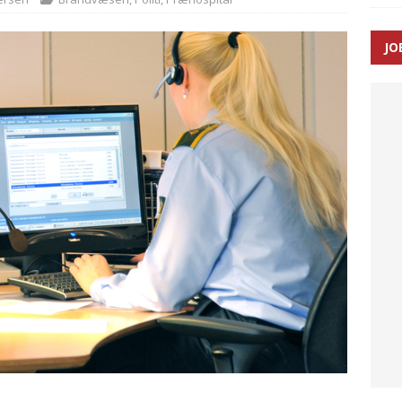
JO
ræver at beskyttelseskøretøjer bliver lovpligtige ved arbejde i