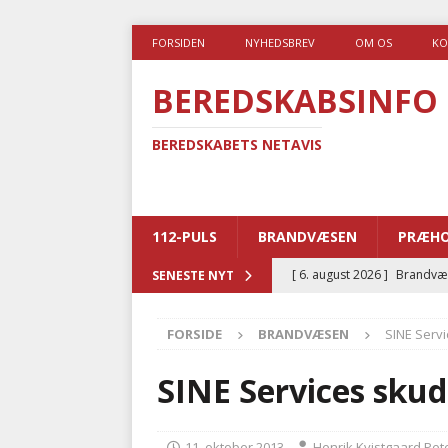
FORSIDEN
NYHEDSBREV
OM OS
KO
BEREDSKABSINFO
BEREDSKABETS NETAVIS
112-PULS
BRANDVÆSEN
PRÆHO
[ 6. august 2026 ]
Brandvæs
SENESTE NYT
BRANDVÆSEN
FORSIDE
BRANDVÆSEN
SINE Servi
[ 5. august 2026 ]
Advarer:
i det offentlige
PRÆHOSP
SINE Services skud
[ 5. august 2026 ]
Ny ambul
[ 4. august 2026 ]
Brandvæs
11. oktober 2013
Henrik Kvistgaard Pet