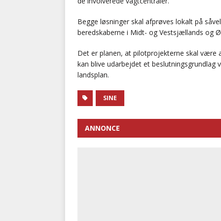
de involverede vagtcentraler.
Begge løsninger skal afprøves lokalt på såve
beredskaberne i Midt- og Vestsjællands og Øst
Det er planen, at pilotprojekterne skal være 
kan blive udarbejdet et beslutningsgrundlag 
landsplan.
SINE
ANNONCE