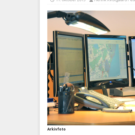
BRANDVÆSEN
[ 7. august 2026 ]
Branche k
nødsporet
AUTOHJÆLP
Arkivfoto