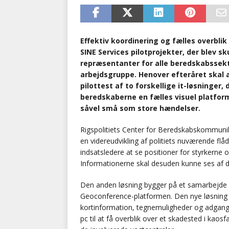
Effektiv koordinering og fælles overblik
SINE Services pilotprojekter, der blev 
repræsentanter for alle beredskabssek
arbejdsgruppe. Henover efteråret skal 
pilottest af to forskellige it-løsninger, 
beredskaberne en fælles visuel platfor
såvel små som store hændelser.
Rigspolitiets Center for Beredskabskommunikat
en videreudvikling af politiets nuværende flå
indsatsledere at se positioner for styrkerne o
Informationerne skal desuden kunne ses af d
Den anden løsning bygger på et samarbejde 
Geoconference-platformen. Den nye løsning s
kortinformation, tegnemuligheder og adgang t
pc til at få overblik over et skadested i kao