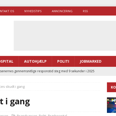
NTAKT OS
NYHEDSTIPS
ANNONCERING
RSS
SPITAL
AUTOHJÆLP
POLITI
JOBMARKED
enernes gennemsnitlige responstid steg med 9 sekunder i 2025
ces skudt i gang
KO
 Udløb af sygetransporttilladelser kan sende 400.000 kørsler over
ITAL
t i gang
ance og el-sygetransportvogn til Samsø
PRÆHOSPITAL
enerne brugte lidt længere tid på at komme af sted i 2025
ersen
Brandvæsen
,
Politi
,
Præhospital