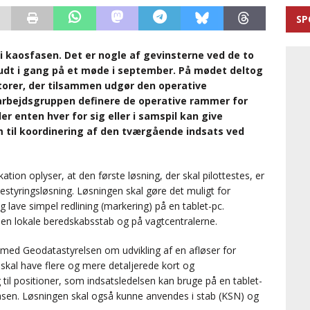
SP
 i kaosfasen. Det er nogle af gevinsterne ved de to
skudt i gang på et møde i september. På mødet deltog
torer, der tilsammen udgør den operative
arbejdsgruppen definere de operative rammer for
der enten hver for sig eller i samspil kan give
m til koordinering af den tværgående indsats ved
ion oplyser, at den første løsning, der skal pilottestes, er
destyringsløsning. Løsningen skal gøre det muligt for
g lave simpel redlining (markering) på en tablet-pc.
en lokale beredskabsstab og på vagtcentralerne.
med Geodatastyrelsen om udvikling af en afløser for
kal have flere og mere detaljerede kort og
il positioner, som indsatsledelsen kan bruge på en tablet-
sfasen. Løsningen skal også kunne anvendes i stab (KSN) og