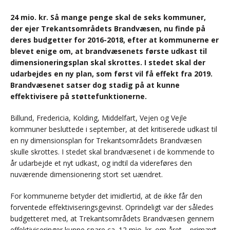
24 mio. kr. Så mange penge skal de seks kommuner,
der ejer Trekantsområdets Brandvæsen, nu finde på
deres budgetter for 2016-2018, efter at kommunerne er
blevet enige om, at brandvæsenets første udkast til
dimensioneringsplan skal skrottes. I stedet skal der
udarbejdes en ny plan, som først vil få effekt fra 2019.
Brandvæsenet satser dog stadig på at kunne
effektivisere på støttefunktionerne.
Billund, Fredericia, Kolding, Middelfart, Vejen og Vejle
kommuner besluttede i september, at det kritiserede udkast til
en ny dimensionsplan for Trekantsområdets Brandvæsen
skulle skrottes. I stedet skal brandvæsenet i de kommende to
år udarbejde et nyt udkast, og indtil da videreføres den
nuværende dimensionering stort set uændret.
For kommunerne betyder det imidlertid, at de ikke får den
forventede effektiviseringsgevinst. Oprindeligt var der således
budgetteret med, at Trekantsområdets Brandvæsen gennem
effektiviseringer kunne spare ca. 12 mio. kr. om året – primært