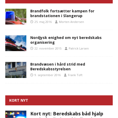
Brandfolk fortsætter kampen for
brandstationen i Slangerup
25. maj 2016
Morten Andersen
Nordjysk enighed om nyt beredskabs
organisering
22. november 2015
Patrick Larsen
Brandvæsen i hård strid med
Beredskabsstyrelsen
9. september 2016
Frank Toft
KORT NYT
Kort nyt: Beredskabs båd hjalp