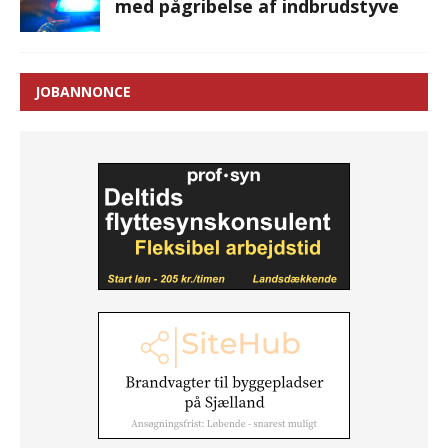
med pågribelse af indbrudstyve
JOBANNONCE