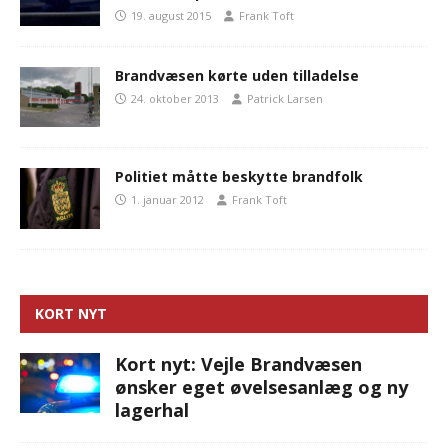
19. august 2015
Frank Toft
Brandvæsen kørte uden tilladelse
24. oktober 2013
Patrick Larsen
Politiet måtte beskytte brandfolk
1. januar 2012
Frank Toft
KORT NYT
Kort nyt: Vejle Brandvæsen
ønsker eget øvelsesanlæg og ny
lagerhal