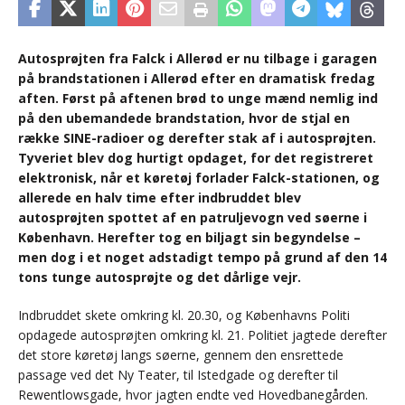
Autosprøjten fra Falck i Allerød er nu tilbage i garagen
på brandstationen i Allerød efter en dramatisk fredag
aften. Først på aftenen brød to unge mænd nemlig ind
på den ubemandede brandstation, hvor de stjal en
række SINE-radioer og derefter stak af i autosprøjten.
Tyveriet blev dog hurtigt opdaget, for det registreret
elektronisk, når et køretøj forlader Falck-stationen, og
allerede en halv time efter indbruddet blev
autosprøjten spottet af en patruljevogn ved søerne i
København. Herefter tog en biljagt sin begyndelse –
men dog i et noget adstadigt tempo på grund af den 14
tons tunge autosprøjte og det dårlige vejr.
Indbruddet skete omkring kl. 20.30, og Københavns Politi
opdagede autosprøjten omkring kl. 21. Politiet jagtede derefter
det store køretøj langs søerne, gennem den ensrettede
passage ved det Ny Teater, til Istedgade og derefter til
Rewentlowsgade, hvor jagten endte ved Hovedbanegården.