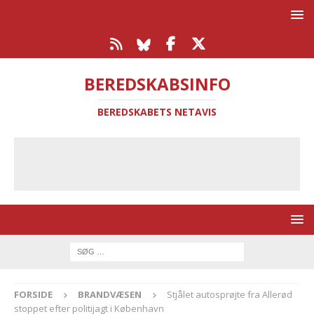
BEREDSKABSINFO
BEREDSKABETS NETAVIS
FORSIDE
BRANDVÆSEN
Stjålet autosprøjte fra Allerød
stoppet efter politijagt i København