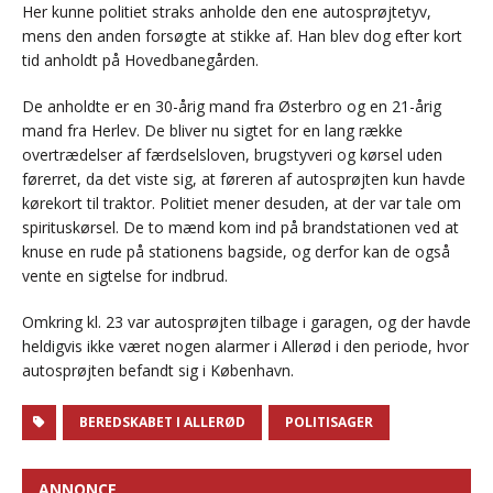
Her kunne politiet straks anholde den ene autosprøjtetyv,
mens den anden forsøgte at stikke af. Han blev dog efter kort
tid anholdt på Hovedbanegården.
De anholdte er en 30-årig mand fra Østerbro og en 21-årig
mand fra Herlev. De bliver nu sigtet for en lang række
overtrædelser af færdselsloven, brugstyveri og kørsel uden
førerret, da det viste sig, at føreren af autosprøjten kun havde
kørekort til traktor. Politiet mener desuden, at der var tale om
spirituskørsel. De to mænd kom ind på brandstationen ved at
knuse en rude på stationens bagside, og derfor kan de også
vente en sigtelse for indbrud.
Omkring kl. 23 var autosprøjten tilbage i garagen, og der havde
heldigvis ikke været nogen alarmer i Allerød i den periode, hvor
autosprøjten befandt sig i København.
BEREDSKABET I ALLERØD
POLITISAGER
ANNONCE