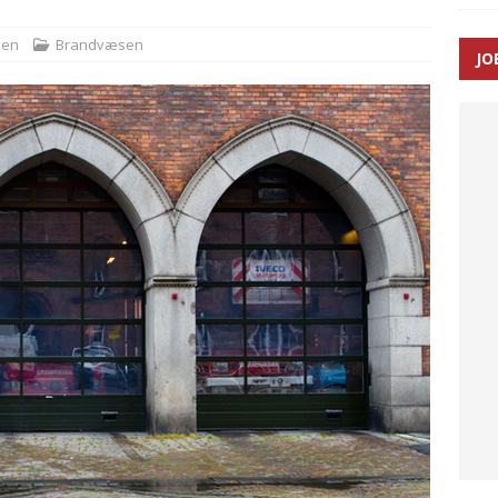
sen
Brandvæsen
JO
ræver at beskyttelseskøretøjer bliver lovpligtige ved arbejde i