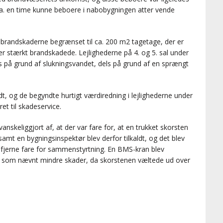
er ca. en time kunne beboere i nabobygningen atter vende
ev brandskaderne begrænset til ca. 200 m2 tagetage, der er
r stærkt brandskadede. Lejlighederne på 4. og 5. sal under
s på grund af slukningsvandet, dels på grund af en sprængt
ldt, og de begyndte hurtigt værdiredning i lejlighederne under
et til skadeservice.
nskeliggjort af, at der var fare for, at en trukket skorsten
amt en bygningsinspektør blev derfor tilkaldt, og det blev
at fjerne fare for sammenstyrtning. En BMS-kran blev
ik som nævnt mindre skader, da skorstenen væltede ud over