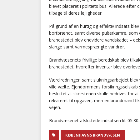
blevet placeret i politiets bus. Allerede eft
tilbage til deres lejligheder.
På grund af en hurtig og effektiv indsats bl
bortbrændt, samt diverse pulterkamre, som e
brandstedet blev endvidere vandskadet – del
slange samt varmesprængte vandrør.
Brandvæsenets frivillige beredskab blev tilka
brandstedet, hvorefter inventar blev overlever
Værdiredningen samt slukningsarbejdet blev va
ville vælte. Ejendommens forsikringsselskab s
besluttet at skorstenen skulle nedrives for 
rekvireret til opgaven, men en brandmand f
vejen.
Brandvæsenet afsluttede indsatsen kl. 05.30.
KØBENHAVNS BRANDVÆSEN