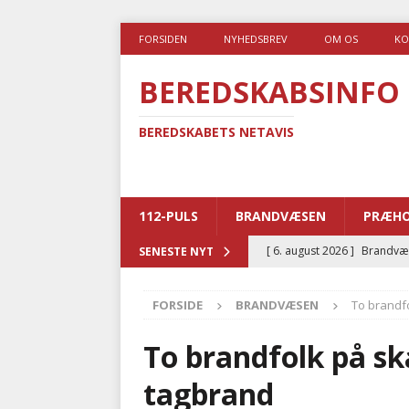
FORSIDEN
NYHEDSBREV
OM OS
KO
BEREDSKABSINFO
BEREDSKABETS NETAVIS
112-PULS
BRANDVÆSEN
PRÆHO
[ 6. august 2026 ]
Brandvæs
SENESTE NYT
BRANDVÆSEN
FORSIDE
BRANDVÆSEN
To brandf
[ 5. august 2026 ]
Advarer:
i det offentlige
PRÆHOSP
To brandfolk på s
[ 5. august 2026 ]
Ny ambul
tagbrand
[ 4. august 2026 ]
Brandvæs