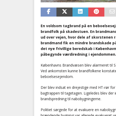
En voldsom tagbrand på en beboelsese
brandfolk på skadestuen. En brandmand
ud over vejen, hvor dele af skorstenen
brandmand fik en mindre brandskade på 
det nye frivillige beredskab i Københav
påbegynde værdiredning i ejendommen
Københavns Brandvæsen blev alarmeret til Sa
Ved ankomsten kunne brandfolkene konstatere,
beboelsesejendom.
Der blev indsat en drejestige med HT‐rør for 
bagtrappen til tagetagen. Ligeledes blev der 
brandspredning til nabobygningerne.
Politiet sørgede for at evakuere en nabobygni
brændende bygning var allerede evakueret v