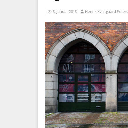
BRANDVÆSEN
3. januar 2013
Henrik Kvistgaard Peter
[ 7. august 2026 ]
Branche k
nødsporet
AUTOHJÆLP