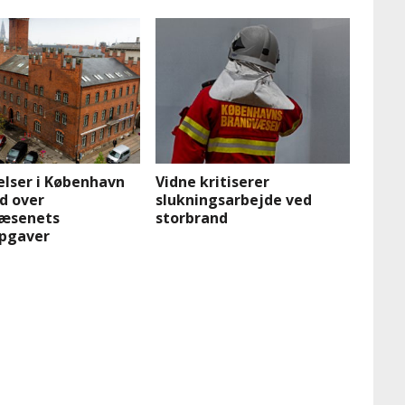
elser i København
Vidne kritiserer
ud over
slukningsarbejde ved
æsenets
storbrand
pgaver