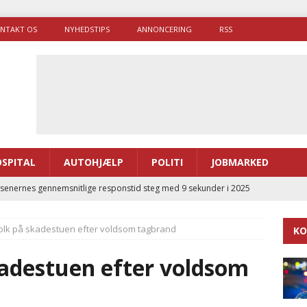
NTAKT OS
NYHEDSTIPS
ANNONCERING
RSS
SPITAL
AUTOHJÆLP
POLITI
JOBMARKED
enernes gennemsnitlige responstid steg med 9 sekunder i 2025
olk på skadestuen efter voldsom tagbrand
KO
 Udløb af sygetransporttilladelser kan sende 400.000 kørsler over
ITAL
kadestuen efter voldsom
ance og el-sygetransportvogn til Samsø
PRÆHOSPITAL
enerne brugte lidt længere tid på at komme af sted i 2025