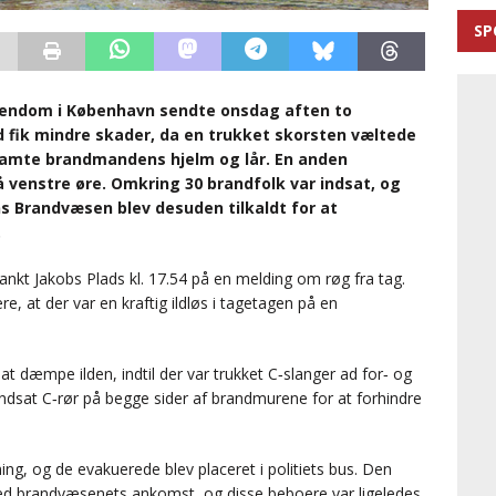
SP
jendom i København sendte onsdag aften to
 fik mindre skader, da en trukket skorsten væltede
 ramte brandmandens hjelm og lår. En anden
venstre øre. Omkring 30 brandfolk var indsat, og
ns Brandvæsen blev desuden tilkaldt for at
.
nkt Jakobs Plads kl. 17.54 på en melding om røg fra tag.
 at der var en kraftig ildløs i tagetagen på en
at dæmpe ilden, indtil der var trukket C‐slanger ad for‐ og
indsat C‐rør på begge sider af brandmurene for at forhindre
ng, og de evakuerede blev placeret i politiets bus. Den
ed brandvæsenets ankomst, og disse beboere var ligeledes