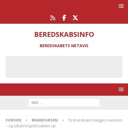
BEREDSKABSINFO
BEREDSKABETS NETAVIS
FORSIDE
BRANDVÆSEN
To brandværn lægges sammen
– og udrykningstid sættes op