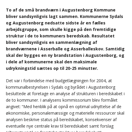
To af de små brandværn i Augustenborg Kommune
bliver sandsynligvis lagt sammen. Kommunerne Sydals
og Augustenborg nedsatte sidste år en fælles
arbejdsgruppe, som skulle kigge på den fremtidige
struktur i de to kommuners beredskab. Resultatet
bliver sandsynligvis en sammenlægning af
brandværnene i Asserballe og Asserballeskov. Samtidig
skal der bygges en ny brandstation i Augustenborg, og
i dele af kommunerne skal den maksimale
udrykningstid sættes op til 20-25 minutter.
Det var i forbindelse med budgetlægningen for 2004, at
kommunalbestyrelsen i Sydals og byrådet i Augustenborg
besluttede at foretage en analyse af strukturen i beredskabet i
de to kommuner. I analysens kommissorium blev formålet
angivet: “Med henblik på at opnå en optimal udnyttelse af de
økonomiske, personalemæssige og materielle ressourcer skal
analysen beskrive status på beredskabet, konsekvenser af
eventuelle nye centrale krav til beredskabet samt forslag