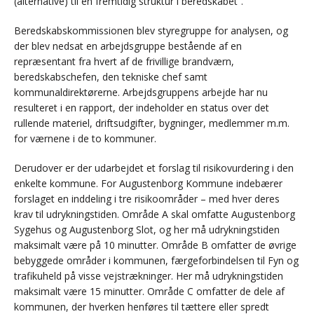
(alternative) til en fremtidig struktur i beredskabet”.
Beredskabskommissionen blev styregruppe for analysen, og
der blev nedsat en arbejdsgruppe bestående af en
repræsentant fra hvert af de frivillige brandværn,
beredskabschefen, den tekniske chef samt
kommunaldirektørerne. Arbejdsgruppens arbejde har nu
resulteret i en rapport, der indeholder en status over det
rullende materiel, driftsudgifter, bygninger, medlemmer m.m.
for værnene i de to kommuner.
Derudover er der udarbejdet et forslag til risikovurdering i den
enkelte kommune. For Augustenborg Kommune indebærer
forslaget en inddeling i tre risikoområder – med hver deres
krav til udrykningstiden. Område A skal omfatte Augustenborg
Sygehus og Augustenborg Slot, og her må udrykningstiden
maksimalt være på 10 minutter. Område B omfatter de øvrige
bebyggede områder i kommunen, færgeforbindelsen til Fyn og
trafikuheld på visse vejstrækninger. Her må udrykningstiden
maksimalt være 15 minutter. Område C omfatter de dele af
kommunen, der hverken henføres til tættere eller spredt