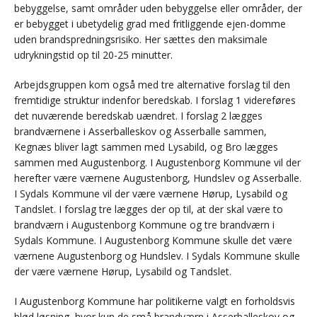
bebyggelse, samt områder uden bebyggelse eller områder, der
er bebygget i ubetydelig grad med fritliggende ejen-domme
uden brandspredningsrisiko. Her sættes den maksimale
udrykningstid op til 20-25 minutter.
Arbejdsgruppen kom også med tre alternative forslag til den
fremtidige struktur indenfor beredskab. I forslag 1 videreføres
det nuværende beredskab uændret. I forslag 2 lægges
brandværnene i Asserballeskov og Asserballe sammen,
Kegnæs bliver lagt sammen med Lysabild, og Bro lægges
sammen med Augustenborg. I Augustenborg Kommune vil der
herefter være værnene Augustenborg, Hundslev og Asserballe.
I Sydals Kommune vil der være værnene Hørup, Lysabild og
Tandslet. I forslag tre lægges der op til, at der skal være to
brandværn i Augustenborg Kommune og tre brandværn i
Sydals Kommune. I Augustenborg Kommune skulle det være
værnene Augustenborg og Hundslev. I Sydals Kommune skulle
der være værnene Hørup, Lysabild og Tandslet.
I Augustenborg Kommune har politikerne valgt en forholdsvis
blød løsning, hvor kun de små brandværn i Asserballeskov og