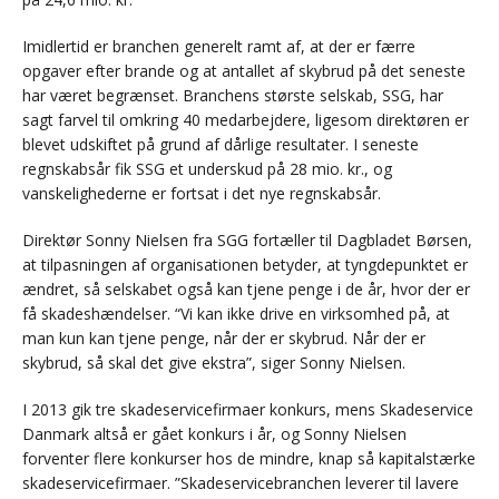
Imidlertid er branchen generelt ramt af, at der er færre
opgaver efter brande og at antallet af skybrud på det seneste
har været begrænset. Branchens største selskab, SSG, har
sagt farvel til omkring 40 medarbejdere, ligesom direktøren er
blevet udskiftet på grund af dårlige resultater. I seneste
regnskabsår fik SSG et underskud på 28 mio. kr., og
vanskelighederne er fortsat i det nye regnskabsår.
Direktør Sonny Nielsen fra SGG fortæller til Dagbladet Børsen,
at tilpasningen af organisationen betyder, at tyngdepunktet er
ændret, så selskabet også kan tjene penge i de år, hvor der er
få skadeshændelser. “Vi kan ikke drive en virksomhed på, at
man kun kan tjene penge, når der er skybrud. Når der er
skybrud, så skal det give ekstra”, siger Sonny Nielsen.
I 2013 gik tre skadeservicefirmaer konkurs, mens Skadeservice
Danmark altså er gået konkurs i år, og Sonny Nielsen
forventer flere konkurser hos de mindre, knap så kapitalstærke
skadeservicefirmaer. ”Skadeservicebranchen leverer til lavere