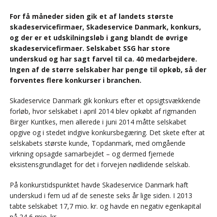
For få måneder siden gik et af landets største
skadeservicefirmaer, Skadeservice Danmark, konkurs,
og der er et udskilningsløb i gang blandt de øvrige
skadeservicefirmaer. Selskabet SSG har store
underskud og har sagt farvel til ca. 40 medarbejdere.
Ingen af de større selskaber har penge til opkøb, så der
forventes flere konkurser i branchen.
Skadeservice Danmark gik konkurs efter et opsigtsvækkende
forløb, hvor selskabet i april 2014 blev opkøbt af rigmanden
Birger Kuntkes, men allerede i juni 2014 måtte selskabet
opgive og i stedet indgive konkursbegæring. Det skete efter at
selskabets største kunde, Topdanmark, med omgående
virkning opsagde samarbejdet – og dermed fjernede
eksistensgrundlaget for det i forvejen nødlidende selskab.
På konkurstidspunktet havde Skadeservice Danmark haft
underskud i fem ud af de seneste seks år lige siden. I 2013
tabte selskabet 17,7 mio. kr. og havde en negativ egenkapital
på 24,6 mio. kr.