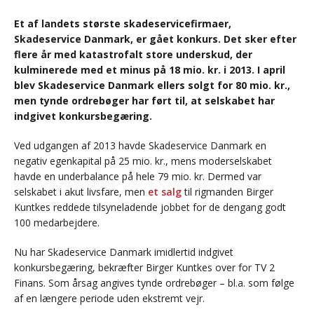
Et af landets største skadeservicefirmaer,
Skadeservice Danmark, er gået konkurs. Det sker efter
flere år med katastrofalt store underskud, der
kulminerede med et minus på 18 mio. kr. i 2013. I april
blev Skadeservice Danmark ellers solgt for 80 mio. kr.,
men tynde ordrebøger har ført til, at selskabet har
indgivet konkursbegæring.
Ved udgangen af 2013 havde Skadeservice Danmark en
negativ egenkapital på 25 mio. kr., mens moderselskabet
havde en underbalance på hele 79 mio. kr. Dermed var
selskabet i akut livsfare, men
et salg
til rigmanden Birger
Kuntkes reddede tilsyneladende jobbet for de dengang godt
100 medarbejdere.
Nu har Skadeservice Danmark imidlertid indgivet
konkursbegæring, bekræfter Birger Kuntkes over for TV 2
Finans. Som årsag angives tynde ordrebøger – bl.a. som følge
af en længere periode uden ekstremt vejr.