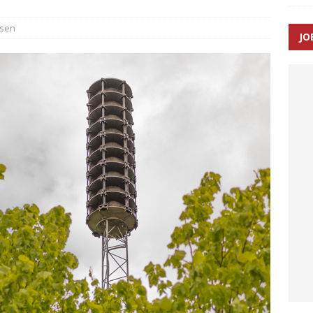
sen
JO
enernes gennemsnitlige responstid steg med 9 sekunder i 2025