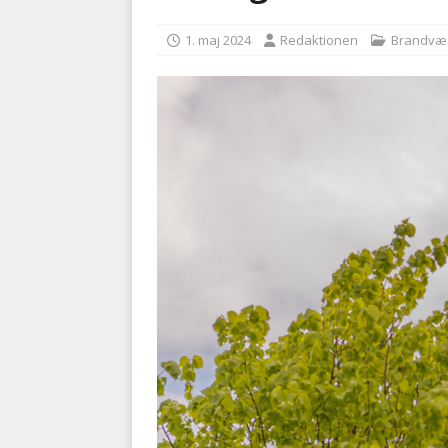
kriminalitet
POLITI
1. maj 2024
Redaktionen
Brandvæ
[ 6. august 2026 ]
Brandvæs
BRANDVÆSEN