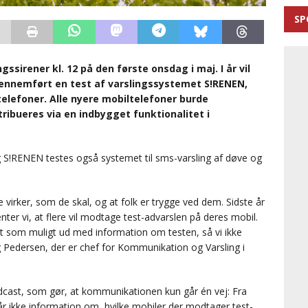
SP
ssirener kl. 12 på den første onsdag i maj. I år vil
gennemført en test af varslingssystemet S!RENEN,
ltelefoner. Alle nyere mobiltelefoner burde
ibueres via en indbygget funktionalitet i
g S!RENEN testes også systemet til sms-varsling af døve og
de virker, som de skal, og at folk er trygge ved dem. Sidste år
nter vi, at flere vil modtage test-advarslen på deres mobil.
t som muligt ud med information om testen, så vi ikke
 Pedersen, der er chef for Kommunikation og Varsling i
dcast, som gør, at kommunikationen kun går én vej: Fra
r ikke information om, hvilke mobiler der modtager test-