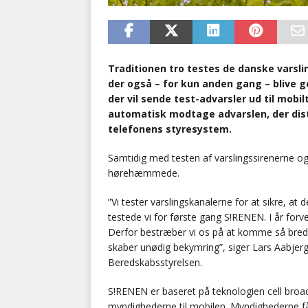
Traditionen tro testes de danske varsling
der også – for kun anden gang – blive 
der vil sende test-advarsler ud til mobi
automatisk modtage advarslen, der distr
telefonens styresystem.
Samtidig med testen af varslingssirenerne o
hørehæmmede.
”Vi tester varslingskanalerne for at sikre, at 
testede vi for første gang S!RENEN. I år forve
Derfor bestræber vi os på at komme så bred
skaber unødig bekymring”, siger Lars Aabjerg
Beredskabsstyrelsen.
S!RENEN er baseret på teknologien cell broa
myndighederne til mobilen. Myndighederne få