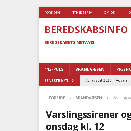
FORSIDEN
NYHEDSBREV
OM OS
KO
BEREDSKABSINFO
BEREDSKABETS NETAVIS
112-PULS
BRANDVÆSEN
PRÆHO
[ 5. august 2026 ]
Advarer:
SENESTE NYT
i det offentlige
PRÆHOSP
FORSIDE
BRANDVÆSEN
Varslingss
[ 5. august 2026 ]
Ny ambul
[ 4. august 2026 ]
Brandvæs
Varslingssirener o
BRANDVÆSEN
onsdag kl. 12
[ 4. august 2026 ]
Ny treåri