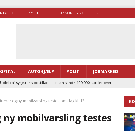
NTAKT OS
NYHEDSTIPS
ANNONCERING
RSS
SPITAL
AUTOHJÆLP
POLITI
JOBMARKED
 Udløb af sygetransporttilladelser kan sende 400.000 kørsler over
ITAL
irener og ny mobilvarsling testes onsdag kl. 12
KO
ance og el-sygetransportvogn til Samsø
PRÆHOSPITAL
enerne brugte lidt længere tid på at komme af sted i 2025
g ny mobilvarsling testes
g politiuddannelse skal ruste betjentene til mere kompleks