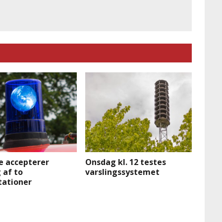
e accepterer
Onsdag kl. 12 testes
 af to
varslingssystemet
tationer