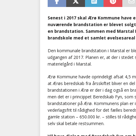
Senest i 2017 skal Ærø Kommune have en
nuværende brandstation er blevet solgt.
en brandstation. Sammen med Marstal 
brandskole med et samlet øvelsesareal 
Den kommunale brandstation i Marstal er bl
udgangen af 2017. Planen er, at der i stedet
materielgård i Marstal.
Ærø Kommune havde oprindeligt afsat 4,5 mio.
at Ærøs beredskab fra årsskiftet bliver en d
brandstationen i Ærø er der i dag også en b
men det er i princippet Beredskab Fyn, som ska
brandstationer på Ærø. Kommunens plan er im
vederlagsfrit til rådighed for det fælles bere
gamle station – 650.000 kr. – stilles til rådi
selv skal betale restsummen.