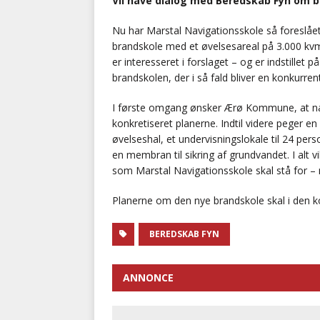
Vil have dialog med Beredskab Fyn om 
Nu har Marstal Navigationsskole så foreslå
brandskole med et øvelsesareal på 3.000 kv
er interesseret i forslaget – og er indstillet
brandskolen, der i så fald bliver en konkurren
I første omgang ønsker Ærø Kommune, at na
konkretiseret planerne. Indtil videre peger e
øvelseshal, et undervisningslokale til 24 pe
en membran til sikring af grundvandet. I alt vi
som Marstal Navigationsskole skal stå for – m
Planerne om den nye brandskole skal i den
BEREDSKAB FYN
ANNONCE