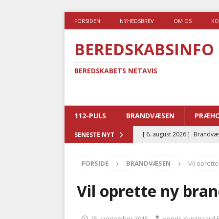
FORSIDEN
NYHEDSBREV
OM OS
KO
BEREDSKABSINFO
BEREDSKABETS NETAVIS
112-PULS
BRANDVÆSEN
PRÆHO
[ 6. august 2026 ]
Brandvæs
SENESTE NYT
BRANDVÆSEN
FORSIDE
BRANDVÆSEN
Vil oprett
[ 5. august 2026 ]
Advarer:
i det offentlige
PRÆHOSP
Vil oprette ny bra
[ 5. august 2026 ]
Ny ambul
[ 4. august 2026 ]
Brandvæs
25. september 2015
Henrik Kvistgaard 