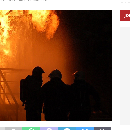
JO
ræver at beskyttelseskøretøjer bliver lovpligtige ved arbejde i