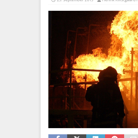
BRANDVÆSEN
[ 7. august 2026 ]
Branche k
nødsporet
AUTOHJÆLP